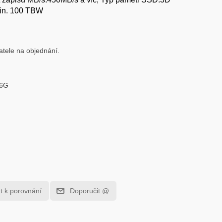
Min. 100 TBW
atele na objednání.
56G
at k porovnání
Doporučit @