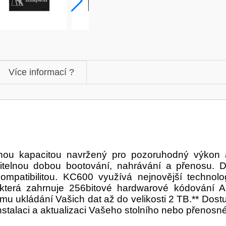
Více informací ?
u kapacitou navržený pro pozoruhodný výkon a 
telnou dobou bootování, nahrávání a přenosu. Do
ompatibilitou. KC600 využívá nejnovější techno
která zahrnuje 256bitové hardwarové kódování A
mu ukládání Vašich dat až do velikosti 2 TB.** Dost
nstalaci a aktualizaci Vašeho stolního nebo přenosn