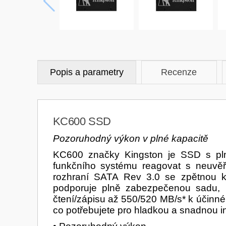
Popis a parametry
Recenze
KC600 SSD
Pozoruhodný výkon v plné kapacitě
KC600 značky Kingston je SSD s plno
funkčního systému reagovat s neuvěři
rozhraní SATA Rev 3.0 se zpětnou k
podporuje plně zabezpečenou sadu, 
čtení/zápisu až 550/520 MB/s* k účinné
co potřebujete pro hladkou a snadnou i