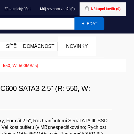
Zákaznický účet
Můj seznam zboží
(0)
Nákupní košík
(0)
HLEDAT
SÍTĚ
DOMÁCNOST
NOVINKY
: 550, W: 500MB/ s)
C600 SATA3 2.5" (R: 550, W:
; Formát:2.5"; Rozhraní:interní Serial ATA III; SSD
Velikost bufferu (v MB):nespecifikováno; Rychlost
t zápisu MB/s:450MB/s a víc; Typ paměti SSD:3D