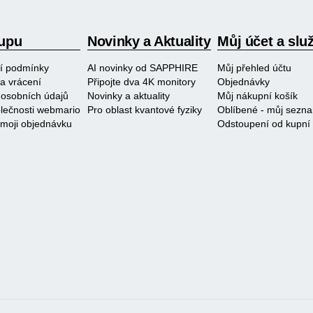
upu
Novinky a Aktuality
Můj účet a slu
í podmínky
AI novinky od SAPPHIRE
Můj přehled účtu
a vrácení
Připojte dva 4K monitory
Objednávky
osobních údajů
Novinky a aktuality
Můj nákupní košík
polečnosti webmario
Pro oblast kvantové fyziky
Oblíbené - můj sezn
 moji objednávku
Odstoupení od kupní