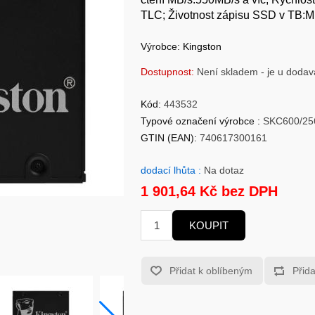
TLC; Životnost zápisu SSD v TB:
Výrobce:
Kingston
Dostupnost:
Není skladem - je u dodav
Kód:
443532
Typové označení výrobce :
SKC600/2
GTIN (EAN):
740617300161
dodací lhůta :
Na dotaz
1 901,64 Kč bez DPH
KOUPIT
Přidat k oblíbeným
Přid