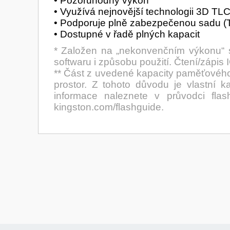
• Pozoruhodný výkon
• Využívá nejnovější technologii 3D T
• Podporuje plně zabezpečenou sadu (
• Dostupné v řadě plných kapacit
* Založen na „nekonvenčním výkonu“ s 
softwaru i způsobu použití. Čtení/záp
** Část z uvedené kapacity paměťového f
prostor. Z tohoto důvodu je vlastní 
informace naleznete v průvodci fla
kingston.com/flashguide.