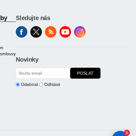
žby
Sledujte nás
am
 smlouvy
Novinky
POSLAT
Odebírat
Odhlásit
1