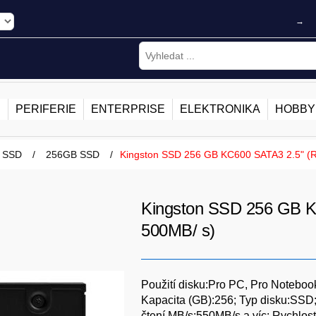
→
E
PERIFERIE
ENTERPRISE
ELEKTRONIKA
HOBBY
 SSD
/
256GB SSD
/
Kingston SSD 256 GB KC600 SATA3 2.5" (R
Kingston SSD 256 GB K
500MB/ s)
Použití disku:Pro PC, Pro Notebooky
Kapacita (GB):256; Typ disku:SSD; 
čtení MB/s:550MB/s a víc; Rychlos