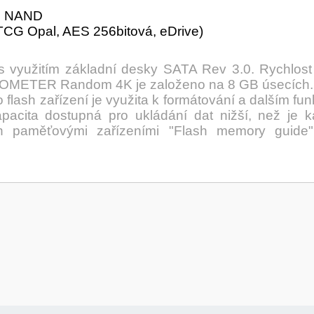
LC NAND
TCG Opal, AES 256bitová, eDrive)
využitím základní desky SATA Rev 3.0. Rychlost s
is IOMETER Random 4K je založeno na 8 GB úsecích.
lash zařízení je využita k formátování a dalším funk
kapacita dostupná pro ukládání dat nižší, než je 
sh paměťovými zařízeními "Flash memory guide