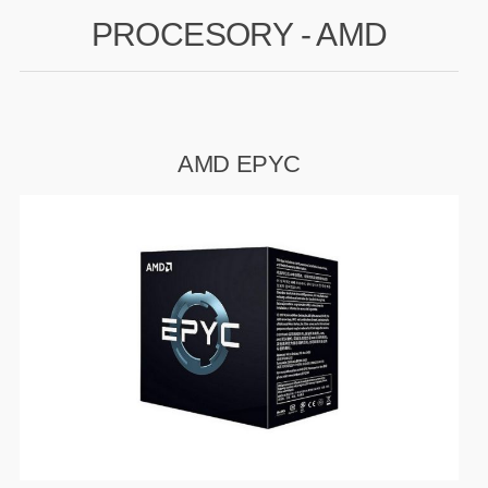
PROCESORY - AMD
GAMING
HARDWARE
AMD EPYC
SOFTWARE
PERIFERIE
AI PC STANICE
ENTERPRISE
HERNÍ NTB
ELEKTRONIKA
GRAFICKÉ KARTY
HOBBY
AI ENTERPRISE