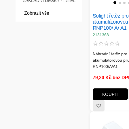
ZÁKLADNÍ DESKY - INTEL
Zobrazit vše
Solight řetěz pro
akumulátorovou 
RNP100/ A/ A1
2131368
Náhradní řetěz pro
akumulátorovou pil
RNP100/A/A1
79,20 Kč bez D
KOUPIT