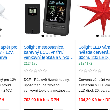
daptér pro
Solight meteostanice,
Solight LED ván
 - 12V,
barevný LCD, vnitřní/
hvězda červená,
arva
venkovní teplota a vlhkost,
60cm, 20x LED,
tlak, RCC, černá
2124175
2124172
ný pro 12V
DCF - Rádiově řízené hodiny,
Červená vánoční ve
í proud
upozornění na zvolenou
s řetezem s LED dio
 - 240V,
venkovní teplotu a možnost
LED diod: 20, barva 
2V, max.
námrazy, zobrazení maximální
teplá bílá (žlutá), m
DPH
702,00 Kč bez DPH
134,20 Kč bez D
přepětí a
a minimální vlhkosti/teploty
aktivace časovače 6
vzduchu, bezdrátový venkovní
6h od zapnutí se au