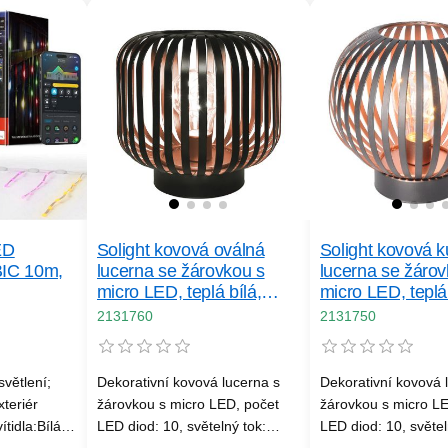
ED
Solight kovová oválná
Solight kovová k
IC 10m,
lucerna se žárovkou s
lucerna se žárov
micro LED, teplá bílá,
micro LED, teplá 
měděná, 3xAA, 18cm
měděná, 3xAA,
2131760
2131750
větlení;
Dekorativní kovová lucerna s
Dekorativní kovová 
xteriér
žárovkou s micro LED, počet
žárovkou s micro LE
tidla:Bílá;
LED diod: 10, světelný tok:
LED diod: 10, světel
grovaný