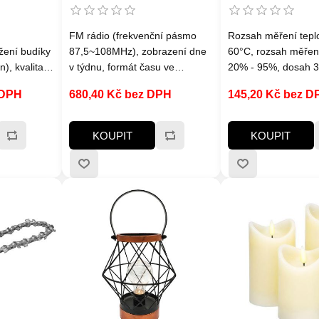
FM rádio (frekvenční pásmo
Rozsah měření teplo
žení budíky
87,5~108MHz), zobrazení dne
60°C, rozsah měření
), kvalita
v týdnu, formát času ve
20% - 95%, dosah 
sahu
volitelném režimu 12/24, teplota
volném prostoru
 DPH
680,40 Kč bez DPH
145,20 Kč bez D
vzduší
a relativní vlhkost, funkce
, 8 úrovní
předpovědi počasí, jas LED
displeje lze nastavit ve 3
KOUPIT
KOUPIT
stupních nebo vypnout