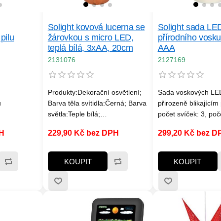
Solight kovová lucerna se
Solight sada LED
pilu
žárovkou s micro LED,
přírodního vosku
teplá bílá, 3xAA, 20cm
AAA
2131076
2127169
Produkty:Dekorační osvětlení;
Sada voskových LED
u
Barva těla svítidla:Černá; Barva
přirozeně blikající
světla:Teple bílá;
počet svíček: 3, po
Napájení:Výměnné baterie;
diod: 3, barva světla:
PH
229,90 Kč bez DPH
299,20 Kč bez D
Druh ochrany:IP20
režimy: zapnuto / v
napájení: 3x AAA bat
svíčka (nejsou součá
KOUPIT
KOUPIT