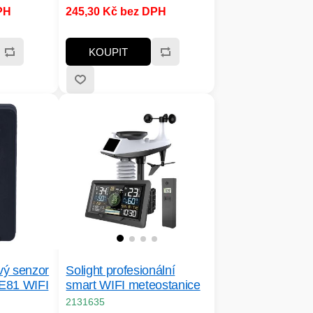
eplá bílá,
80lm, barva světla: teplá bílá,
PH
245,30 Kč bez DPH
ypnuto
režimy: zapnuto / vypnuto
KOUPIT
vý senzor
Solight profesionální
TE81 WIFI
smart WIFI meteostanice
2131635