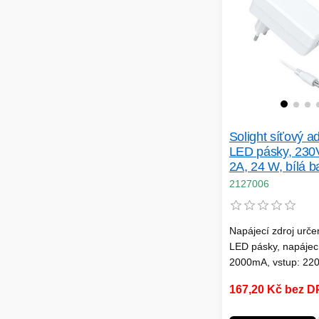
Solight síťový a
LED pásky, 230V
2A, 24 W, bílá b
2127006
Napájecí zdroj urče
LED pásky, napájec
2000mA, vstup: 220
50/60Hz, výstup: 1
167,20 Kč bez 
24W, ochrana proti 
zkratu