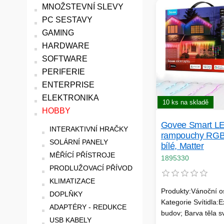
MNOŽSTEVNÍ SLEVY
PC SESTAVY
GAMING
HARDWARE
SOFTWARE
PERIFERIE
ENTERPRISE
ELEKTRONIKA
10 ks na skladě
HOBBY
Govee Smart L
INTERAKTIVNÍ HRAČKY
rampouchy RGB
SOLÁRNÍ PANELY
bílé, Matter
MĚŘÍCÍ PŘÍSTROJE
1895330
PRODLUŽOVACÍ PŘÍVOD
KLIMATIZACE
Produkty:Vánoční os
DOPLŇKY
Kategorie Svítidla:E
ADAPTÉRY - REDUKCE
budov; Barva těla sví
USB KABELY
Světelný zdroj:Inte