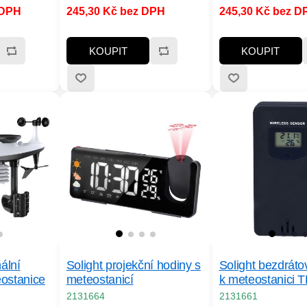
80lm, barva světla: teplá bílá,
80lm, barva světla: t
 DPH
245,30 Kč bez DPH
245,30 Kč bez D
Kombinace
režimy: zapnuto / vypnuto
režimy: zapnuto / v
pájení ze
IP65
KOUPIT
KOUPIT
ální
Solight projekční hodiny s
Solight bezdráto
ostanice
meteostanicí
k meteostanici 
2131664
2131661