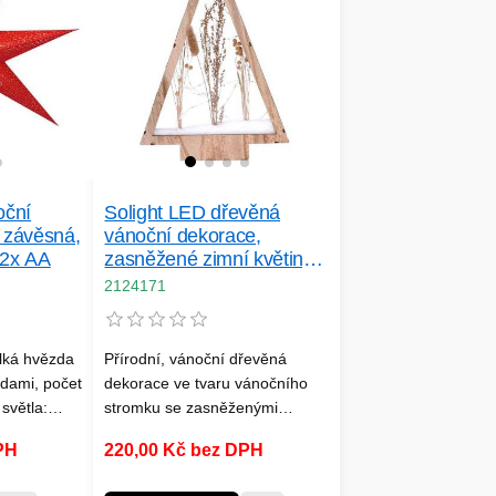
oční
Solight LED dřevěná
 závěsná,
vánoční dekorace,
 2x AA
zasněžené zimní květiny,
37cm, 2x AA
2124171
lká hvězda
Přírodní, vánoční dřevěná
dami, počet
dekorace ve tvaru vánočního
světla:
stromku se zasněženými
ožnost
zimními květinami, podsvícené
PH
220,00 Kč bez DPH
h/18h - po
tenkým LED řetízkem, počet
tomaticky
LED diod: 30, barva světla: