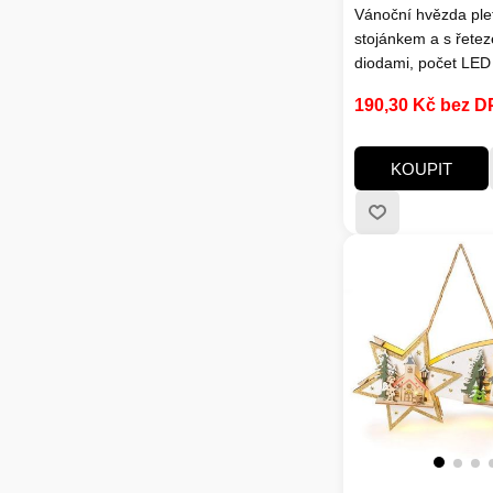
Vánoční hvězda ple
stojánkem a s řete
diodami, počet LED 
barva světla: teplá b
190,30 Kč bez 
napájení: 2 x AAA b
(nejsou součástí), v
cca 100hodin (v závi
KOUPIT
kvalitě baterií), stup
IP20 (vnitřní použití