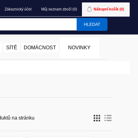
Zákaznický účet
Můj seznam zboží
(0)
Nákupní košík
(0)
HLEDAT
SÍTĚ
DOMÁCNOST
NOVINKY
duktů na stránku