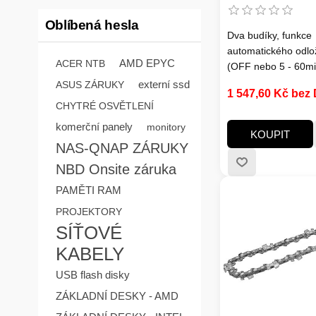
Oblíbená hesla
Dva budíky, funkce
automatického odlo
AMD EPYC
ACER NTB
(OFF nebo 5 - 60min
ovzduší, snímač ob
externí ssd
ASUS ZÁRUKY
1 547,60 Kč bez
škodlivých látek v o
CHYTRÉ OSVĚTLENÍ
TVOC 0-9,999mg/m3
komerční panely
monitory
koncentrace
KOUPIT
NAS-QNAP ZÁRUKY
NBD Onsite záruka
PAMĚTI RAM
PROJEKTORY
SÍŤOVÉ
KABELY
USB flash disky
ZÁKLADNÍ DESKY - AMD