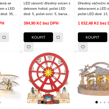
tená se
LED vánončí dřevěný svícen s
Dřevěný váčnoční s
zem s LED
dekorem hvězd, počet LED
dekoracemi a LED o
diod: 35,
diod: 5, počet svící: 5, barva
počet LED diod: 13,
ílá (žlutá),
světla: teplá bílá (žlutá),
světla: teplá bílá, re
DPH
394,90 Kč bez DPH
1 032,48 Kč bez
aterie
napájení: 2 x AA baterie
zapnuto / vypnuto /
ýdrž baterií:
(nejsou součástí), výdrž baterií:
časovač: 6hod zapnu
slosti na
cca 100hodin (v závislosti na
18hodin vypnuto, na
KOUPIT
KOUPIT
eň krytí:
kvalitě baterií), stupeň krytí:
AA baterie (nejsou s
)
IP20 (vnitřní použití)
stupeň krytí: IP20 (v
použití), výdrž bateri
100hodin (v závislost
baterií)