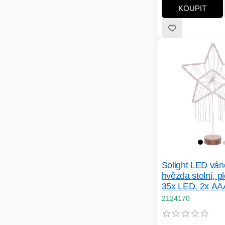
KOUPIT
Solight LED ván
hvězda stolní, p
35x LED, 2x AA
2124170