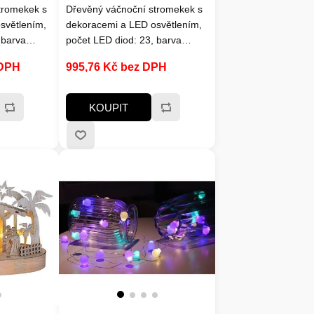
tromekek s
Dřevěný váčnoční stromekek s
světlením,
dekoracemi a LED osvětlením,
 barva
počet LED diod: 23, barva
žimy:
světla: teplá bílá, režimy:
 DPH
995,76 Kč bez DPH
 časovač,
zapnuto / vypnuto / časovač,
to /
časovač: 6hod zapnuto /
pájení: 2x
18hodin vypnuto, napájení: 2x
KOUPIT
oučástí),
AA baterie (nejsou součástí),
nitřní
stupeň krytí: IP20 (vnitřní
í: cca
použití), výdrž baterií: cca
i na kvalitě
100hodin (v závislosti na kvalitě
baterií)