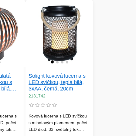
ulatá
Solight kovová lucerna s
kou s
LED svíčkou, teplá bílá,
bílá,
3xAA, černá, 20cm
 19cm
2131742
lucerna s
Kovová lucerna s LED svíčkou
D, počet
s mihotavým plamenem, počet
ný tok:
LED diod: 33, světelný tok: