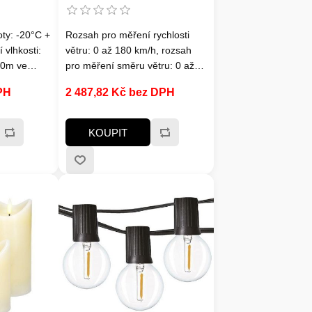
ty: -20°C +
Rozsah pro měření rychlosti
 vlhkosti:
větru: 0 až 180 km/h, rozsah
30m ve
pro měření směru větru: 0 až
359 stupňů, zobrazení 12
PH
2 487,82 Kč bez DPH
úrovní Beaufortovy stupnice,
světelný a UV index, rozsah
měření intenzity světla: 0 až
KOUPIT
128 klux (0 až 1378 kfc),
rozsah zobrazení indexu UV: 0
až 15, indikace úrovně sluneční
expozice