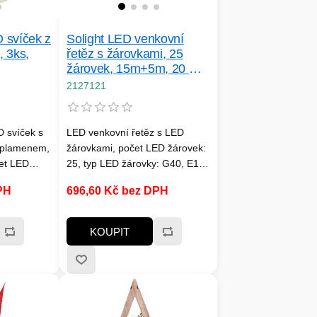
 svíček z
Solight LED venkovní
, 3ks,
řetěz s žárovkami, 25
žárovek, 15m+5m, 20 W,
teplá bílá
2127121
 svíček s
LED venkovní řetěz s LED
m plamenem,
žárovkami, počet LED žárovek:
čet LED
25, typ LED žárovky: G40, E12,
 teplá bílá,
0,8W, 30lm, barva světla:
PH
696,60 Kč bez DPH
ypnuto,
3000K (teplá bílá), celkový
erie /
příkon: 20W, celkový světelný
stí)
tok: 750lm (25x 30lm), index
KOUPIT
podání barev: CRi>80, vnitřní i
venkovní použití, vzdálenost
žárovek: 60cm, délka
osvětleného kabelu: 15m, délka
přívodního kabelu: 5m