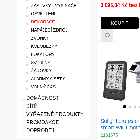
3 095,04 Kč bez
ZÁSUVKY - VYPÍNAČE
LED; Barva světla:
RGBW; Napájení:Na
OSVĚTLENÍ
sítě; Druh ochrany:
DEKORACE
KOUPIT
NAPÁJECÍ ZDROJ
ZVONKY
KOLOBĚŽKY
LOKÁTORY
SVÍTILNY
ŽÁROVKY
ALARMY A SETY
VOLNÝ ČAS
DOMÁCNOST
SÍTĚ
VYŘAZENÉ PRODUKTY
Solight profesion
PROMOAKCE
smart WIFI mete
DOPRODEJ
2131675