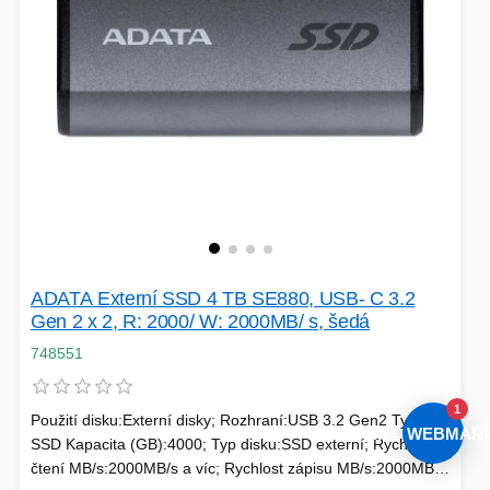
ADATA Externí SSD 4 TB SE880, USB- C 3.2
Gen 2 x 2, R: 2000/ W: 2000MB/ s, šedá
748551
1
Použití disku:Externí disky; Rozhraní:USB 3.2 Gen2 Type C;
AI → WEBMARI
SSD Kapacita (GB):4000; Typ disku:SSD externí; Rychlost
čtení MB/s:2000MB/s a víc; Rychlost zápisu MB/s:2000MB/s