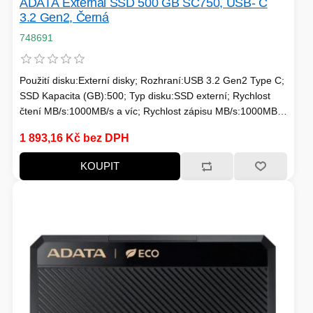
ADATA External SSD 500 GB SC750, USB- C
3.2 Gen2, Černá
748691
Použití disku:Externí disky; Rozhraní:USB 3.2 Gen2 Type C;
SSD Kapacita (GB):500; Typ disku:SSD externí; Rychlost
čtení MB/s:1000MB/s a víc; Rychlost zápisu MB/s:1000MB/s
a víc
1 893,16 Kč bez DPH
KOUPIT