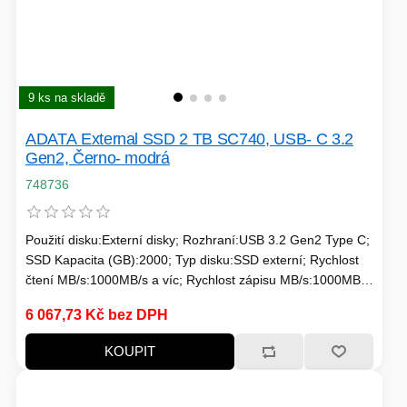
9 ks na skladě
ADATA External SSD 2 TB SC740, USB- C 3.2
Gen2, Černo- modrá
748736
Použití disku:Externí disky; Rozhraní:USB 3.2 Gen2 Type C;
SSD Kapacita (GB):2000; Typ disku:SSD externí; Rychlost
čtení MB/s:1000MB/s a víc; Rychlost zápisu MB/s:1000MB/s
a víc
6 067,73 Kč bez DPH
KOUPIT