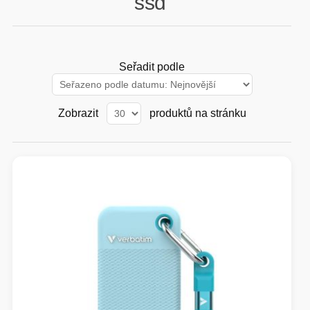
ssd'
GAMING
HARDWARE
Seřadit podle
SOFTWARE
Zobrazit
produktů na stránku
PERIFERIE
AI PC STANICE
ENTERPRISE
HERNÍ NTB
ELEKTRONIKA
GRAFICKÉ KARTY
HOBBY
AI ENTERPRISE