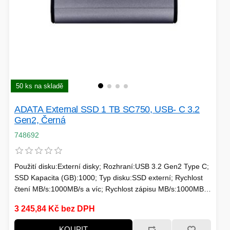
50 ks na skladě
ADATA External SSD 1 TB SC750, USB- C 3.2
Gen2, Černá
748692
Použití disku:Externí disky; Rozhraní:USB 3.2 Gen2 Type C;
SSD Kapacita (GB):1000; Typ disku:SSD externí; Rychlost
čtení MB/s:1000MB/s a víc; Rychlost zápisu MB/s:1000MB/s
a víc
3 245,84 Kč bez DPH
KOUPIT