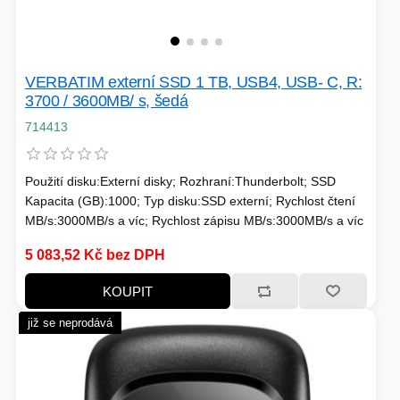
PÉČE O TĚLO
VERBATIM externí SSD 1 TB, USB4, USB- C, R:
3700 / 3600MB/ s, šedá
STOJANY
714413
Použití disku:Externí disky; Rozhraní:Thunderbolt; SSD
ALARMY A SETY
Kapacita (GB):1000; Typ disku:SSD externí; Rychlost čtení
MB/s:3000MB/s a víc; Rychlost zápisu MB/s:3000MB/s a víc
5 083,52 Kč bez DPH
PRAČKY
KOUPIT
již se neprodává