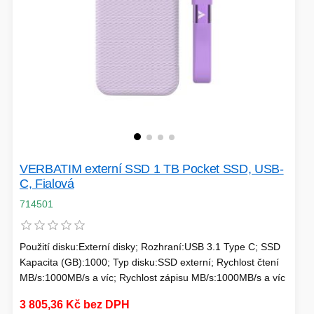
HERNÍ ÚLOŽIŠTĚ A PAMĚTI
PEVNÉ DISKY
KLIMATIZACE
REPRODUKTORY a SOUNDBARY
GRAFICKÉ APLIKACE
KONEKTORY
MIKROVLNNÉ TROUBY
POKLADNÍ SYSTÉMY
TISKÁRNY A MULTIFUNKCE
ZÁLOHOVACÍ SYSTÉMY
VERBATIM externí SSD 1 TB Pocket SSD, USB-
C, Fialová
HERNÍ MONITORY
714501
NAPÁJECÍ ZDROJE
DOPLŇKY
Použití disku:Externí disky; Rozhraní:USB 3.1 Type C; SSD
WEBKAMERY
CLOUDOVÉ APLIKACE
Kapacita (GB):1000; Typ disku:SSD externí; Rychlost čtení
ÚLOŽIŠTĚ KAMERY
MB/s:1000MB/s a víc; Rychlost zápisu MB/s:1000MB/s a víc
3 805,36 Kč bez DPH
PŘÍPRAVA NÁPOJŮ