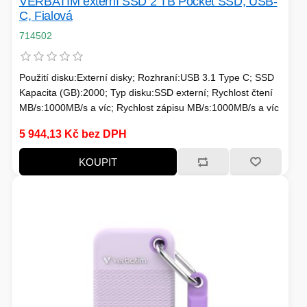
VERBATIM externí SSD 2 TB Pocket SSD, USB-
TISKOVÁ MÉDIA
C, Fialová
MINIBARY
714502
MINI-PC
KOMERČNÍ PANELY
Použití disku:Externí disky; Rozhraní:USB 3.1 Type C; SSD
HERNÍ GAMEPADY
Kapacita (GB):2000; Typ disku:SSD externí; Rychlost čtení
HEADSETY & MIKROFONY
MB/s:1000MB/s a víc; Rychlost zápisu MB/s:1000MB/s a víc
5 944,13 Kč bez DPH
PROCESORY - AMD
PRODLUŽOVACÍ PŘÍVOD
KOUPIT
MS COPILOT
IP KAMERY
LEDNIČKY
KANCELÁŘSKÁ TECHNIKA
PC A NOTEBOOKY
STORAGE-SMB