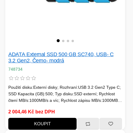
ADATA External SSD 500 GB SC740, USB- C
3.2 Gen2, Černo- modrá
748734
Použití disku:Externí disky; Rozhraní:USB 3.2 Gen2 Type C;
SSD Kapacita (GB):500; Typ disku:SSD externí; Rychlost
čtení MB/s:1000MB/s a víc; Rychlost zápisu MB/s:1000MB/s
a víc
2 004,46 Kč bez DPH
KOUPIT