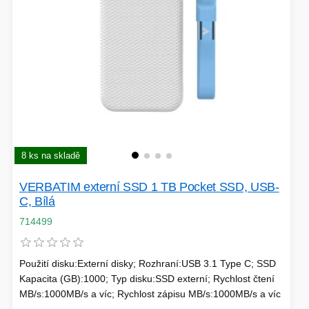
VÝPRODEJ
HERNÍ MYŠI
ROZŠIŘUJÍCÍ KARTY
OSVĚTLENÍ
PROJEKTORY
BACKUP SERVER
PATCH PANELY
8 ks na skladě
ROBOTY - MIXÉRY
VERBATIM externí SSD 1 TB Pocket SSD, USB-
C, Bílá
POUKAZY
714499
Použití disku:Externí disky; Rozhraní:USB 3.1 Type C; SSD
HERNÍ KLÁVESNICE
Kapacita (GB):1000; Typ disku:SSD externí; Rychlost čtení
PAMĚTI RAM
MB/s:1000MB/s a víc; Rychlost zápisu MB/s:1000MB/s a víc
DEKORACE