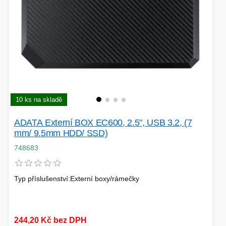
10 ks na skladě
ADATA Externí BOX EC600, 2.5", USB 3.2, (7
mm/ 9.5mm HDD/ SSD)
748683
Typ příslušenství:Externí boxy/rámečky
244,20 Kč bez DPH