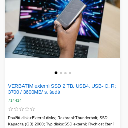
EXTENDER-REPEATER
FRITÉZY
HERNÍ ZDROJE
LOKÁTORY
BATERIE
SWITCHE
VERBATIM externí SSD 2 TB, USB4, USB- C, R:
3700 / 3600MB/ s, šedá
RÁDIA - STANICE
714414
Použití disku:Externí disky; Rozhraní:Thunderbolt; SSD
Kapacita (GB):2000; Typ disku:SSD externí; Rychlost čtení