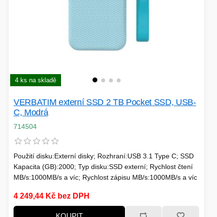
SÍTĚ
KLÁVESNICE A MYŠI
DOMÁCNOST
AI ROBOTIZACE
ZÁRUKY - SLUŽBY
NOVINKY
HERNÍ PODLOŽKY
4 ks na skladě
CHYTRÉ OSVĚTLENÍ
VERBATIM externí SSD 2 TB Pocket SSD, USB-
INTERAKTIVNÍ HRAČKY
ZÁKLADNÍ DESKY - INTEL
C, Modrá
714504
ZABEZPEČENÍ
SÍŤOVÉ PRVKY Pro
Použití disku:Externí disky; Rozhraní:USB 3.1 Type C; SSD
FLASH KARTY
Kapacita (GB):2000; Typ disku:SSD externí; Rychlost čtení
TOPENÍ
MB/s:1000MB/s a víc; Rychlost zápisu MB/s:1000MB/s a víc
PRACOVNÍ STANICE
SOHO INTERNÍ DISKY
4 249,44 Kč bez DPH
KOUPIT