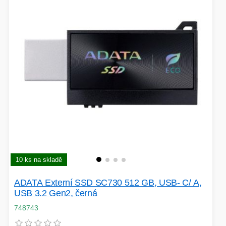
10 ks na skladě
ADATA Externí SSD SC730 512 GB, USB- C/ A,
USB 3.2 Gen2, černá
748743