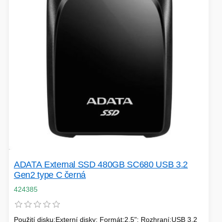
VOLNÝ ČAS
OSTATNÍ TECHNIKA
ADATA External SSD 480GB SC680 USB 3.2
Gen2 type C černá
424385
Použití disku:Externí disky; Formát:2.5"; Rozhraní:USB 3.2
PŘÍSLUŠENSTVÍ