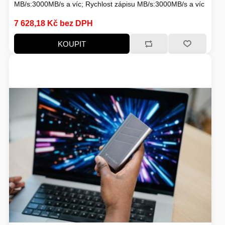
MB/s:3000MB/s a víc; Rychlost zápisu MB/s:3000MB/s a víc
HERNÍ STOLY
7 628,18 Kč bez DPH
SVÍTILNY
KOUPIT
NABÍJECÍ STANICE
ANTÉNY
INDUKCE - VAŘIČE
CHLAZENÍ
ŽÁROVKY
PŘÍSTUPOVÝ SYSTÉM