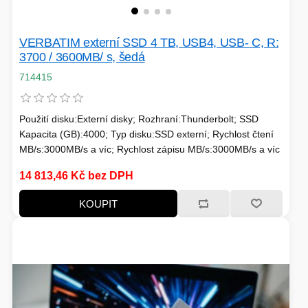
VERBATIM externí SSD 4 TB, USB4, USB- C, R:
HERNÍ CASE
3700 / 3600MB/ s, šedá
ZVONKY
714415
CHYTRÁ ELEKTRONIKA
ADAPTÉRY USB/PCI
Použití disku:Externí disky; Rozhraní:Thunderbolt; SSD
Kapacita (GB):4000; Typ disku:SSD externí; Rychlost čtení
MB/s:3000MB/s a víc; Rychlost zápisu MB/s:3000MB/s a víc
TLAKOVÉ HRNCE
14 813,46 Kč bez DPH
KOUPIT
HERNÍ ROUTERY
KOLOBĚŽKY
OSTATNÍ - MOBIL