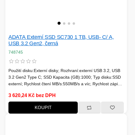
ADATA Externí SSD SC730 1 TB, USB- C/ A,
USB 3.2 Gen2, černá
748745
Použití disku:Externí disky; Rozhraní:externí USB 3.2, USB
3.2 Gen2 Type C; SSD Kapacita (GB):1000; Typ disku:SSD
externí; Rychlost čtení MB/s:550MB/s a víc; Rychlost zápisu
MB/s:550MB/s a víc
3 620,24 Kč bez DPH
KOUPIT