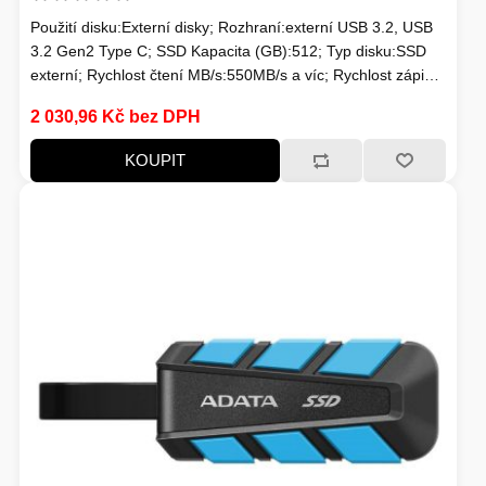
Použití disku:Externí disky; Rozhraní:externí USB 3.2, USB
3.2 Gen2 Type C; SSD Kapacita (GB):512; Typ disku:SSD
externí; Rychlost čtení MB/s:550MB/s a víc; Rychlost zápisu
MB/s:550MB/s a víc
2 030,96 Kč bez DPH
KOUPIT