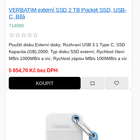
PC SKŘÍNĚ
USB KABELY
VERBATIM externí SSD 2 TB Pocket SSD, USB-
KALKULAČKY
C, Bílá
VIRTUALIZACE
SÍŤOVÉ KABELY
714500
GRILOVÁNÍ A PÁRTY
Použití disku:Externí disky; Rozhraní:USB 3.1 Type C; SSD
PŘÍSLUŠENSTVÍ
Kapacita (GB):2000; Typ disku:SSD externí; Rychlost čtení
MB/s:1000MB/s a víc; Rychlost zápisu MB/s:1000MB/s a víc
5 654,70 Kč bez DPH
HERNÍ MIKROFONY
KOUPIT
CHLADIČE
ZÁSUVKY - VYPÍNAČE
AUTO - MOTO
LINUX SERVER
OPTICKÉ KABELY
TOPINKOVAČE