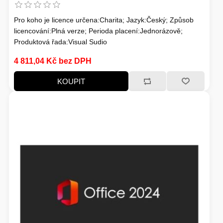
Pro koho je licence určena:Charita; Jazyk:Český; Způsob
licencování:Plná verze; Perioda placení:Jednorázově;
Produktová řada:Visual Sudio
4 811,04 Kč bez DPH
KOUPIT