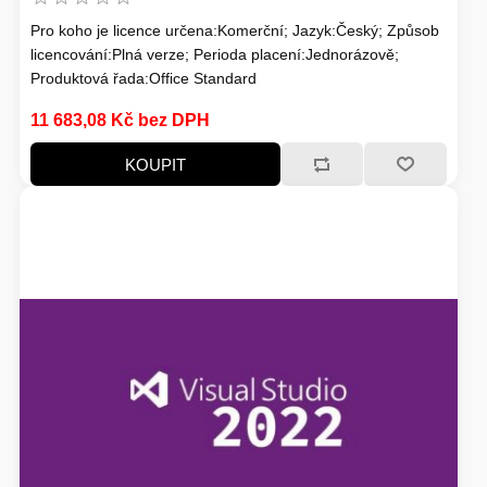
Pro koho je licence určena:Komerční; Jazyk:Český; Způsob
licencování:Plná verze; Perioda placení:Jednorázově;
Produktová řada:Office Standard
11 683,08 Kč bez DPH
KOUPIT