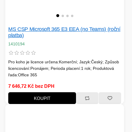
HERNÍ CASE
MS CSP Microsoft 365 E3 EEA (no Teams) (roční
ZVONKY
platba)
CHYTRÁ ELEKTRONIKA
1410194
ADAPTÉRY USB/PCI
Pro koho je licence určena:Komerční; Jazyk:Český; Způsob
TLAKOVÉ HRNCE
licencování:Pronájem; Perioda placení:1 rok; Produktová
řada:Office 365
7 646,72 Kč bez DPH
KOUPIT
HERNÍ ROUTERY
KOLOBĚŽKY
OSTATNÍ - MOBIL