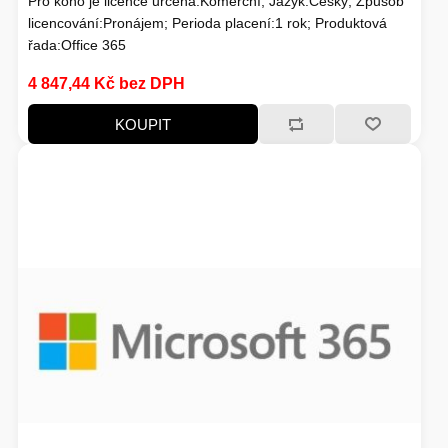
Pro koho je licence určena:Komerční; Jazyk:Český; Způsob
licencování:Pronájem; Perioda placení:1 rok; Produktová
HERNÍ STOLY
řada:Office 365
SVÍTILNY
4 847,44 Kč bez DPH
NABÍJECÍ STANICE
KOUPIT
ANTÉNY
INDUKCE - VAŘIČE
CHLAZENÍ
ŽÁROVKY
PŘÍSTUPOVÝ SYSTÉM