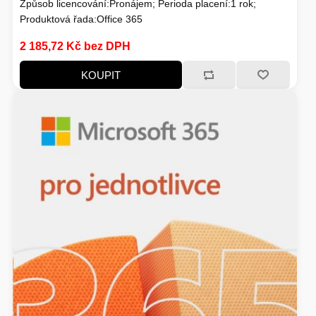
Způsob licencování:Pronájem; Perioda placení:1 rok;
Produktová řada:Office 365
SERVERY
TONERY A VÁLCE
2 185,72 Kč bez DPH
KOUPIT
HERNÍ ŽIDLE
MONITORY
ADAPTÉRY - REDUKCE
ZÁLOŽNÍ ZDROJE, EPS
WINDOWS SERVER
PŘÍSLUŠENSTVÍ
VAŘENÍ
NÁPLNĚ A INKOUSTY
HERNÍ KAMERY