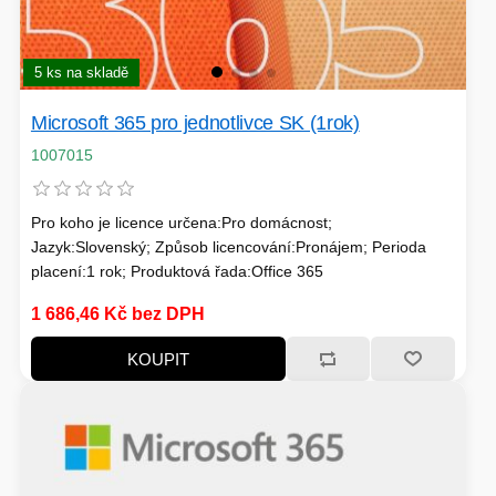
PC SKŘÍNĚ
USB KABELY
KALKULAČKY
VIRTUALIZACE
SÍŤOVÉ KABELY
5 ks na skladě
Microsoft 365 pro jednotlivce SK (1rok)
GRILOVÁNÍ A PÁRTY
1007015
PŘÍSLUŠENSTVÍ
Pro koho je licence určena:Pro domácnost;
Jazyk:Slovenský; Způsob licencování:Pronájem; Perioda
placení:1 rok; Produktová řada:Office 365
HERNÍ MIKROFONY
1 686,46 Kč bez DPH
CHLADIČE
ZÁSUVKY - VYPÍNAČE
KOUPIT
AUTO - MOTO
LINUX SERVER
OPTICKÉ KABELY
TOPINKOVAČE