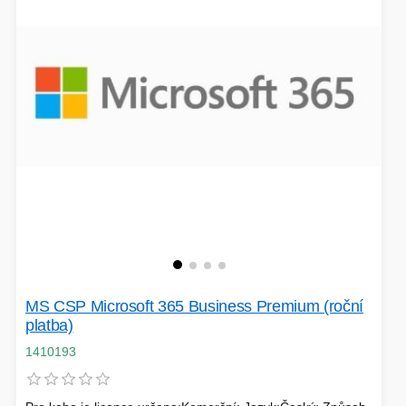
EXTENDER-REPEATER
FRITÉZY
HERNÍ ZDROJE
LOKÁTORY
BATERIE
SWITCHE
MS CSP Microsoft 365 Business Premium (roční
RÁDIA - STANICE
platba)
1410193