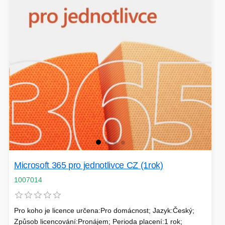
VÝPRODEJ
HERNÍ MYŠI
ROZŠIŘUJÍCÍ KARTY
OSVĚTLENÍ
PROJEKTORY
BACKUP SERVER
PATCH PANELY
ROBOTY - MIXÉRY
POUKAZY
Microsoft 365 pro jednotlivce CZ (1rok)
1007014
HERNÍ KLÁVESNICE
Pro koho je licence určena:Pro domácnost; Jazyk:Český;
PAMĚTI RAM
DEKORACE
Způsob licencování:Pronájem; Perioda placení:1 rok;