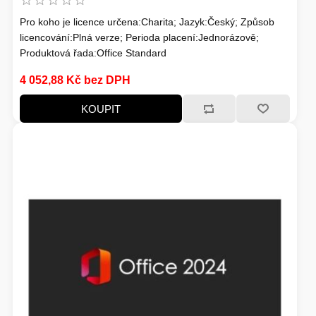
Pro koho je licence určena:Charita; Jazyk:Český; Způsob
licencování:Plná verze; Perioda placení:Jednorázově;
Produktová řada:Office Standard
4 052,88 Kč bez DPH
KOUPIT