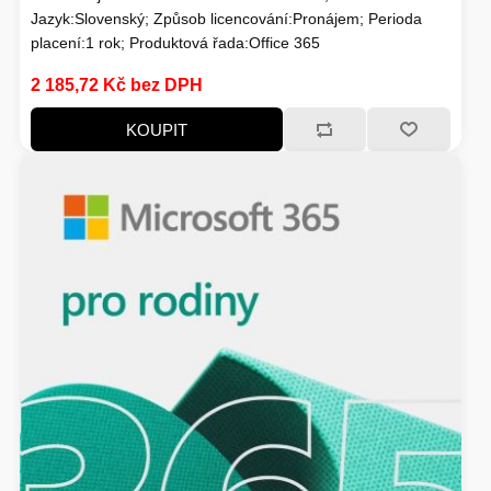
HERNÍ GRAFICKÉ KARTY
MOBILNÍ ZAŘÍZENÍ
Jazyk:Slovenský; Způsob licencování:Pronájem; Perioda
placení:1 rok; Produktová řada:Office 365
SOLÁRNÍ PANELY
PROCESORY - INTEL
2 185,72 Kč bez DPH
MS WINDOWS
KOUPIT
ROUTERY
USB Flash Disky
VYSAVAČE
HERNÍ POČÍTAČE
KONFERENČNÍ SYSTÉMY
HERNÍ HEADSETY
PREZENTÉRY
MĚŘÍCÍ PŘÍSTROJE
ZÁKLADNÍ DESKY - AMD
MS OFFICE APLIKACE
CHYTRÁ DOMÁCNOST