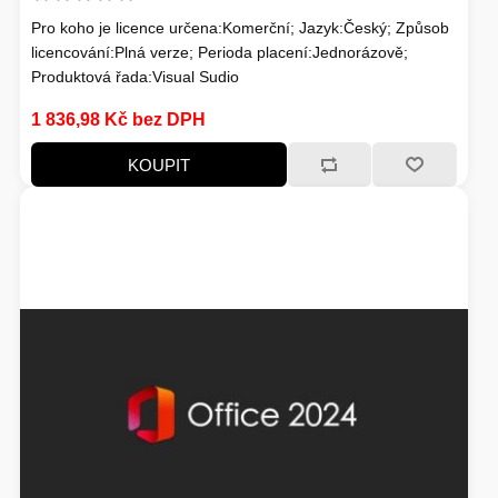
Pro koho je licence určena:Komerční; Jazyk:Český; Způsob
licencování:Plná verze; Perioda placení:Jednorázově;
Produktová řada:Visual Sudio
1 836,98 Kč bez DPH
KOUPIT