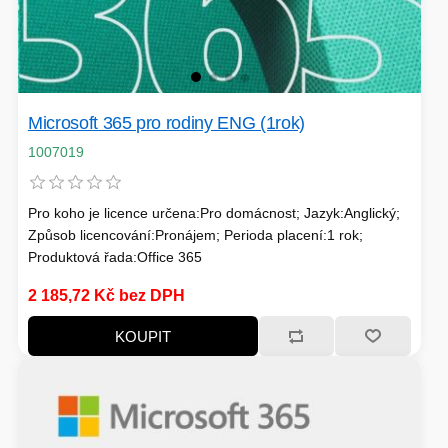
TISKOVÁ MÉDIA
MINIBARY
MINI-PC
KOMERČNÍ PANELY
Microsoft 365 pro rodiny ENG (1rok)
HERNÍ GAMEPADY
1007019
HEADSETY & MIKROFONY
PROCESORY - AMD
PRODLUŽOVACÍ PŘÍVOD
Pro koho je licence určena:Pro domácnost; Jazyk:Anglický;
Způsob licencování:Pronájem; Perioda placení:1 rok;
MS COPILOT
IP KAMERY
Produktová řada:Office 365
2 185,72 Kč bez DPH
LEDNIČKY
KANCELÁŘSKÁ TECHNIKA
KOUPIT
PC A NOTEBOOKY
ZÁLOHOVACÍ SYSTÉMY