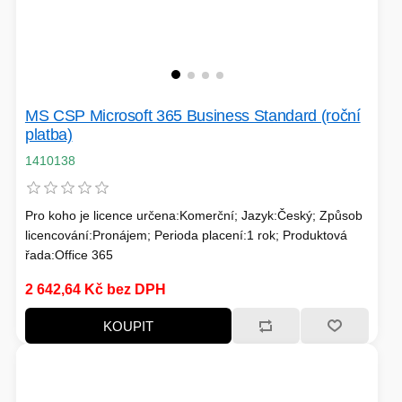
PÉČE O TĚLO
STOJANY
MS CSP Microsoft 365 Business Standard (roční
platba)
1410138
ALARMY A SETY
Pro koho je licence určena:Komerční; Jazyk:Český; Způsob
licencování:Pronájem; Perioda placení:1 rok; Produktová
řada:Office 365
PRAČKY
2 642,64 Kč bez DPH
KOUPIT