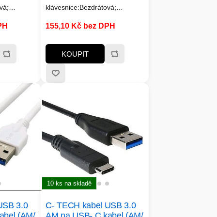
vá;
klávesnice:Bezdrátová;
ce:CZ/SK
Lokalizace klávesnice:CZ/SK
PH
155,10 Kč bez DPH
KOUPIT
10 ks na skladě
USB 3.0
C- TECH kabel USB 3.0
abel (AM/
AM na USB- C kabel (AM/