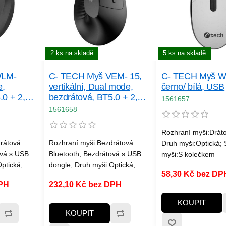
2 ks na skladě
5 ks na skladě
WLM-
C- TECH Myš VEM- 15,
C- TECH Myš W
e,
vertikální, Dual mode,
černo/ bílá, USB
.0 + 2,
bezdrátová, BT5.0 + 2,
1561657
, 6
4GHz, 1600DP I, baterie
1561658
ano
400 mAh, černá
Rozhraní myši:Drát
rátová
Rozhraní myši:Bezdrátová
Druh myši:Optická; 
ová s USB
Bluetooth, Bezdrátová s USB
myši:S kolečkem
ptická;
dongle; Druh myši:Optická;
58,30 Kč bez DP
a více
Specifikace myši:4 a více
DPH
232,10 Kč bez DPH
tlačítek
KOUPIT
KOUPIT