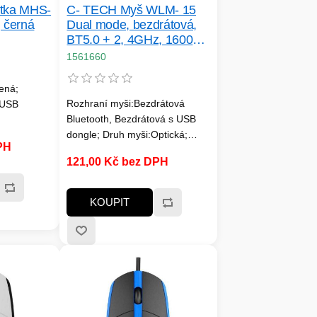
tka MHS-
C- TECH Myš WLM- 15
 černá
Dual mode, bezdrátová,
BT5.0 + 2, 4GHz, 1600DP
I, 6 tlačítek, USB nano
1561660
receiver, černá
ená;
Rozhraní myši:Bezdrátová
:USB
Bluetooth, Bezdrátová s USB
dongle; Druh myši:Optická;
PH
Specifikace myši:4 a více
121,00 Kč bez DPH
tlačítek
KOUPIT