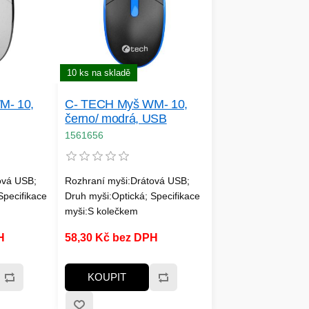
10 ks na skladě
M- 10,
C- TECH Myš WM- 10,
černo/ modrá, USB
1561656
ová USB;
Rozhraní myši:Drátová USB;
Specifikace
Druh myši:Optická; Specifikace
myši:S kolečkem
H
58,30 Kč bez DPH
KOUPIT