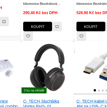
klávesnice:Bezdrátová;
klávesnice:Bezdráto
PH
Lokalizace klávesnice:CZ/SK
Lokalizace klávesni
290,40 Kč bez DPH
526,90 Kč bez D
KOUPIT
KOUPIT
3 ks na skladě
nice
C- TECH Sluchátka
C- TECH kabel 
ový combo
Vortex BHS- 01,
AM na USB- C k