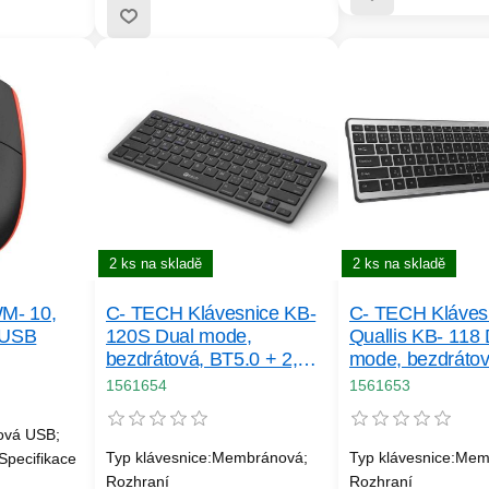
2 ks na skladě
2 ks na skladě
M- 10,
C- TECH Klávesnice KB-
C- TECH Kláves
 USB
120S Dual mode,
Quallis KB- 118 
bezdrátová, BT5.0 + 2,
mode, bezdrátov
4GHz, USB nano receiver,
+ 2, 4GHz, sciss
1561654
1561653
CZ/ SK
tlačítka, USB na
receiver, CZ/ SK
ová USB;
Typ klávesnice:Membránová;
Typ klávesnice:Mem
Specifikace
Rozhraní
Rozhraní