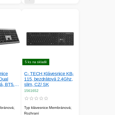
5 ks na skladě
nice
C- TECH Klávesnice KB-
Dual
115, bezdrátová 2.4Ghz,
á, BT5.0
slim, CZ/ SK
ors
1561652
no
bránová;
Typ klávesnice:Membránová;
Rozhraní