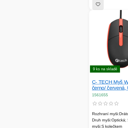
9 ks na skladě
C- TECH Myš W
černo/ červená,
1561655
Rozhraní myši:Drát
Druh myši:Optická; 
myši:S kolečkem