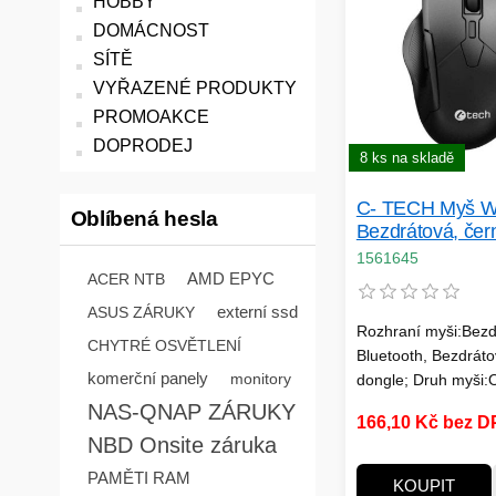
HOBBY
DOMÁCNOST
SÍTĚ
VYŘAZENÉ PRODUKTY
PROMOAKCE
DOPRODEJ
8 ks na skladě
C- TECH Myš W
Oblíbená hesla
Bezdrátová, čer
1561645
AMD EPYC
ACER NTB
externí ssd
ASUS ZÁRUKY
Rozhraní myši:Bezd
CHYTRÉ OSVĚTLENÍ
Bluetooth, Bezdrát
komerční panely
monitory
dongle; Druh myši:O
Specifikace myši:4 
NAS-QNAP ZÁRUKY
166,10 Kč bez 
tlačítek, S kolečkem
NBD Onsite záruka
PAMĚTI RAM
KOUPIT