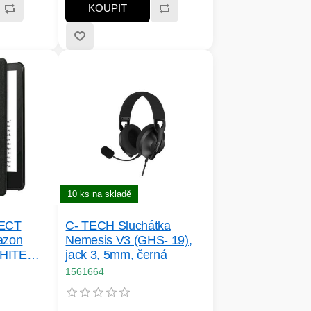
KOUPIT
10 ks na skladě
ECT
C- TECH Sluchátka
azon
Nemesis V3 (GHS- 19),
HITE
jack 3, 5mm, černá
OFT,
1561664
unkce,
é