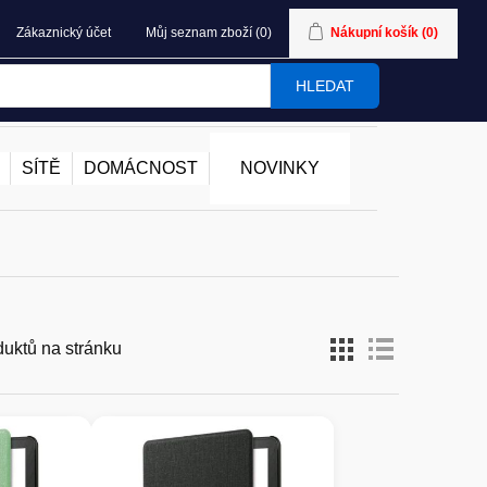
Zákaznický účet
Můj seznam zboží
(0)
Nákupní košík
(0)
HLEDAT
SÍTĚ
DOMÁCNOST
NOVINKY
duktů na stránku