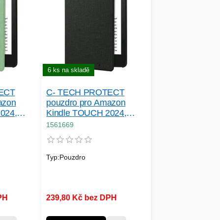
6 ks na skladě
ECT
C- TECH PROTECT
azon
pouzdro pro Amazon
024,
Kindle TOUCH 2024,
unkce,
WAKE/ SLEEP funkce,
1561669
ha
hardcover, černé
Typ:Pouzdro
PH
239,80 Kč bez DPH