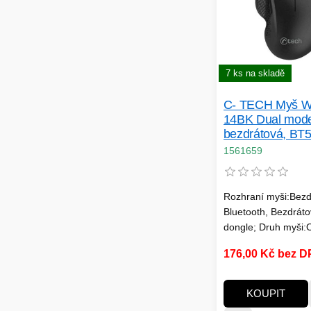
7 ks na skladě
C- TECH Myš 
14BK Dual mod
bezdrátová, BT5
4GHz, 1600DP I
1561659
tlačítek, USB n
receiver, černá
Rozhraní myši:Bezd
Bluetooth, Bezdrát
dongle; Druh myši:O
Specifikace myši:4 
176,00 Kč bez 
tlačítek
KOUPIT