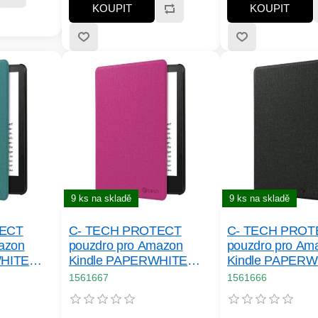
KOUPIT
KOUPIT
9 ks na skladě
9 ks na skladě
TECT
C- TECH PROTECT
C- TECH PROT
azon
pouzdro pro Amazon
pouzdro pro Am
WHITE
Kindle PAPERWHITE
Kindle PAPERW
OFT,
2024/ COLORSOFT,
2024/ COLORS
1561667
1561666
unkce,
WAKE/ SLEEP funkce,
WAKE/ SLEEP f
né
hardcover, růžové
hardcover, čern