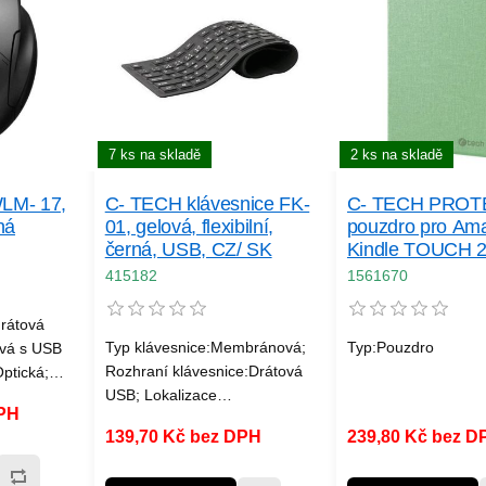
7 ks na skladě
2 ks na skladě
LM- 17,
C- TECH klávesnice FK-
C- TECH PROT
ná
01, gelová, flexibilní,
pouzdro pro Am
černá, USB, CZ/ SK
Kindle TOUCH 2
WAKE/ SLEEP f
415182
1561670
hardcover, matc
rátová
Typ klávesnice:Membránová;
Typ:Pouzdro
ová s USB
Rozhraní klávesnice:Drátová
ptická;
USB; Lokalizace
a více
DPH
klávesnice:CZ/SK
139,70 Kč bez DPH
239,80 Kč bez D