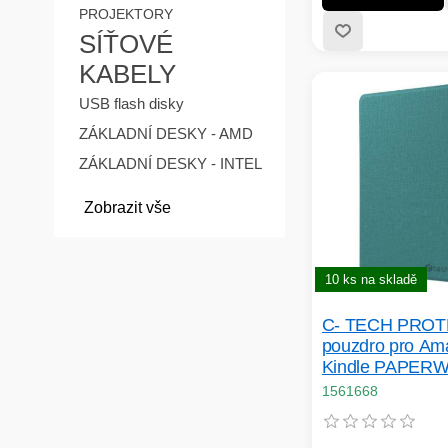
PROJEKTORY
SÍŤOVÉ
KABELY
USB flash disky
ZÁKLADNÍ DESKY - AMD
ZÁKLADNÍ DESKY - INTEL
Zobrazit vše
10 ks na skladě
C- TECH PRO
pouzdro pro Am
Kindle PAPER
2024/ COLORS
1561668
WAKE/ SLEEP f
hardcover, zele