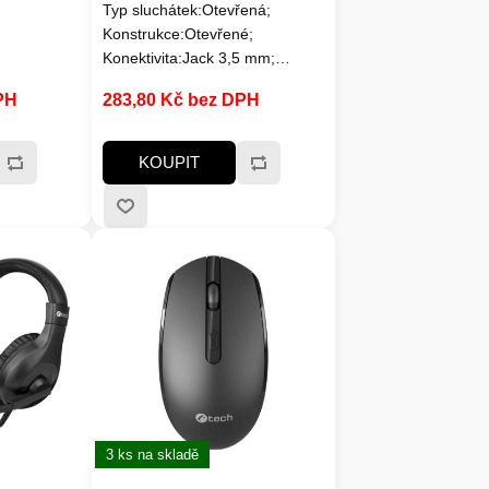
Typ sluchátek:Otevřená;
Konstrukce:Otevřené;
Konektivita:Jack 3,5 mm;
Mikrofon; Vedení
PH
283,80 Kč bez DPH
kabelu:Jednostranné;
Platforma:PC / mobil; Hmotnost
(g):260; Rozhraní sluchátek:3.5
KOUPIT
jack; Vlastnosti sluchátek:S
mikrofonem; Délka kabelu
(m):1.6-2.5
3 ks na skladě