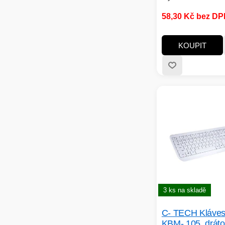
58,30 Kč bez D
KOUPIT
3 ks na skladě
C- TECH Kláves
KBM- 105, drát