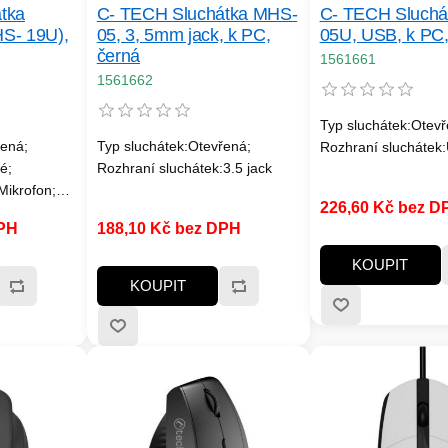
tka
C- TECH Sluchátka MHS-
C- TECH Sluchá
S- 19U),
05, 3, 5mm jack, k PC,
05U, USB, k PC,
černá
1561661
1561662
Typ sluchátek:Otevř
řená;
Typ sluchátek:Otevřená;
Rozhraní sluchátek
é;
Rozhraní sluchátek:3.5 jack
Mikrofon;
226,60 Kč bez D
ostranné;
DPH
188,10 Kč bez DPH
l; Hmotnost
KOUPIT
tnosti
KOUPIT
onem; Délka