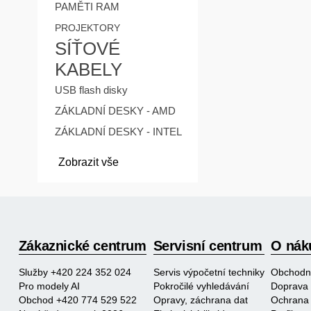
PAMĚTI RAM
PROJEKTORY
SÍŤOVÉ
KABELY
USB flash disky
ZÁKLADNÍ DESKY - AMD
ZÁKLADNÍ DESKY - INTEL
Zobrazit vše
Zákaznické centrum
Servisní centrum
O nák
Služby +420 224 352 024
Servis výpočetní techniky
Obchodn
Pro modely AI
Pokročilé vyhledávání
Doprava 
Obchod +420 774 529 522
Opravy, záchrana dat
Ochrana 