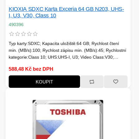
KIOXIA SDXC Karta Exceria 64 GB N203, UHS-
I, U3, V30, Class 10
HERNÍ CASE
490396
ZVONKY
CHYTRÁ ELEKTRONIKA
Typ karty:SDXC; Kapacita uložiště:64 GB; Rychlost čtení
ADAPTÉRY USB/PCI
min. (MB/s):100; Rychlost zápisu min. (MB/s):45; Rychlostní
kategorie:Class 10; UHS:UHS-I, U3; Video Class:V30;
Typické použití:Nahrávání 4K videí
TLAKOVÉ HRNCE
588,48 Kč bez DPH
KOUPIT
HERNÍ ROUTERY
KOLOBĚŽKY
OSTATNÍ - MOBIL