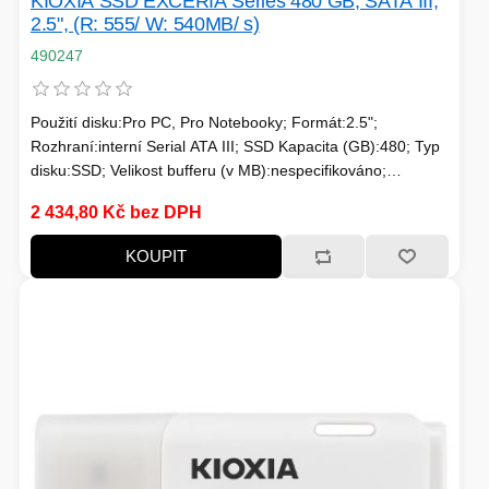
KIOXIA SSD EXCERIA Series 480 GB, SATA III,
2.5", (R: 555/ W: 540MB/ s)
490247
Použití disku:Pro PC, Pro Notebooky; Formát:2.5";
Rozhraní:interní Serial ATA III; SSD Kapacita (GB):480; Typ
disku:SSD; Velikost bufferu (v MB):nespecifikováno;
Rychlost čtení MB/s:550MB/s a víc; Rychlost zápisu
2 434,80 Kč bez DPH
MB/s:450MB/s a víc; Typ paměti SSD:3D TLC; Životnost
zápisu SSD v TB:Min. 100 TBW
KOUPIT