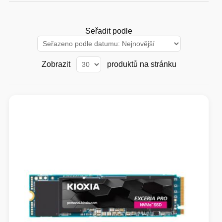
GAMING
Seřadit podle
HARDWARE
Zobrazit
produktů na stránku
SOFTWARE
PERIFERIE
AI PC STANICE
ENTERPRISE
HERNÍ NTB
ELEKTRONIKA
GRAFICKÉ KARTY
HOBBY
AI ENTERPRISE