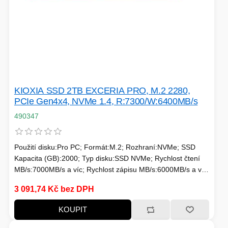
SÍTĚ
KLÁVESNICE A MYŠI
DOMÁCNOST
AI ROBOTIZACE
ZÁRUKY - SLUŽBY
NOVINKY
HERNÍ PODLOŽKY
CHYTRÉ OSVĚTLENÍ
KIOXIA SSD 2TB EXCERIA PRO, M.2 2280,
PCIe Gen4x4, NVMe 1.4, R:7300/W:6400MB/s
490347
INTERAKTIVNÍ HRAČKY
ZÁKLADNÍ DESKY - INTEL
ZABEZPEČENÍ
SÍŤOVÉ PRVKY Pro
Použití disku:Pro PC; Formát:M.2; Rozhraní:NVMe; SSD
Kapacita (GB):2000; Typ disku:SSD NVMe; Rychlost čtení
MB/s:7000MB/s a víc; Rychlost zápisu MB/s:6000MB/s a víc;
FLASH KARTY
TOPENÍ
Typ paměti SSD:3D TLC; Životnost zápisu SSD v TB:Min.
3 091,74 Kč bez DPH
800 TBW
PRACOVNÍ STANICE
SOHO INTERNÍ DISKY
KOUPIT