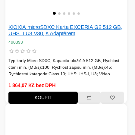
KIOXIA microSDXC Karta EXCERIA G2 512 GB,
UHS- I U3 V30, s Adaptérem
490393
Typ karty:Micro SDXC; Kapacita uložiště:512 GB; Rychlost
čtení min. (MB/s):100; Rychlost zápisu min. (MB/s):45;
Rychlostní kategorie:Class 10; UHS:UHS-I, U3; Video
Class:V30; Application Performance:A1; Adaptér; Typické
1 864,07 Kč bez DPH
použití:Nahrávání 4K videí
KOUPIT