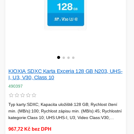
VÝPRODEJ
HERNÍ MYŠI
ROZŠIŘUJÍCÍ KARTY
OSVĚTLENÍ
PROJEKTORY
BACKUP SERVER
PATCH PANELY
KIOXIA SDXC Karta Exceria 128 GB N203, UHS-
ROBOTY - MIXÉRY
I, U3, V30, Class 10
490397
POUKAZY
Typ karty:SDXC; Kapacita uložiště:128 GB; Rychlost čtení
min. (MB/s):100; Rychlost zápisu min. (MB/s):45; Rychlostní
HERNÍ KLÁVESNICE
kategorie:Class 10; UHS:UHS-I, U3; Video Class:V30;
Typické použití:Nahrávání 4K videí
PAMĚTI RAM
DEKORACE
967,72 Kč bez DPH