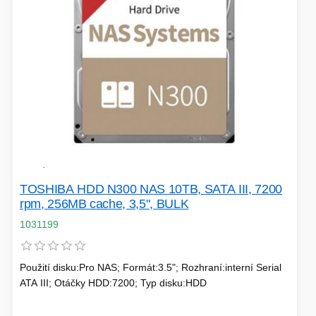
EXTENDER-REPEATER
FRITÉZY
HERNÍ ZDROJE
LOKÁTORY
BATERIE
TOSHIBA HDD N300 NAS 10TB, SATA III, 7200
rpm, 256MB cache, 3,5", BULK
SWITCHE
1031199
RÁDIA - STANICE
Použití disku:Pro NAS; Formát:3.5"; Rozhraní:interní Serial
ATA III; Otáčky HDD:7200; Typ disku:HDD