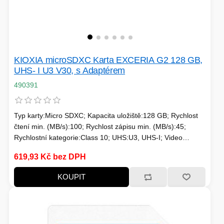
KIOXIA microSDXC Karta EXCERIA G2 128 GB,
UHS- I U3 V30, s Adaptérem
490391
Typ karty:Micro SDXC; Kapacita uložiště:128 GB; Rychlost
čtení min. (MB/s):100; Rychlost zápisu min. (MB/s):45;
Rychlostní kategorie:Class 10; UHS:U3, UHS-I; Video
Class:V30; Application Performance:A1; Adaptér; Typické
619,93 Kč bez DPH
použití:Nahrávání 4K videí
KOUPIT