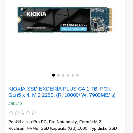
VOLNÝ ČAS
OSTATNÍ TECHNIKA
KIOXIA SSD EXCERIA PLUS G4 1 TB, PCIe
Gen5 x 4, M.2 2280, (R: 10000/ W: 7900MB/ s)
490418
Použití disku:Pro PC, Pro Notebooky; Formát:M.2;
Rozhraní:NVMe; SSD Kapacita (GB):1000; Typ disku:SSD
PŘÍSLUŠENSTVÍ