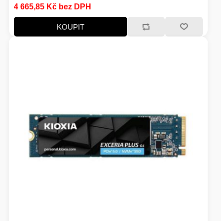
4 665,85 Kč bez DPH
HERNÍ STOLY
KOUPIT
SVÍTILNY
NABÍJECÍ STANICE
ANTÉNY
INDUKCE - VAŘIČE
CHLAZENÍ
ŽÁROVKY
PŘÍSTUPOVÝ SYSTÉM