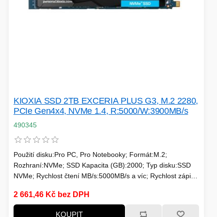
HERNÍ ÚLOŽIŠTĚ A PAMĚTI
PEVNÉ DISKY
KLIMATIZACE
REPRODUKTORY a SOUNDBARY
GRAFICKÉ APLIKACE
KONEKTORY
MIKROVLNNÉ TROUBY
POKLADNÍ SYSTÉMY
TISKÁRNY A MULTIFUNKCE
KIOXIA SSD 2TB EXCERIA PLUS G3, M.2 2280,
ZÁLOHOVACÍ SYSTÉMY
PCIe Gen4x4, NVMe 1.4, R:5000/W:3900MB/s
490345
HERNÍ MONITORY
Použití disku:Pro PC, Pro Notebooky; Formát:M.2;
NAPÁJECÍ ZDROJE
DOPLŇKY
Rozhraní:NVMe; SSD Kapacita (GB):2000; Typ disku:SSD
WEBKAMERY
NVMe; Rychlost čtení MB/s:5000MB/s a víc; Rychlost zápisu
CLOUDOVÉ APLIKACE
ÚLOŽIŠTĚ KAMERY
MB/s:3000MB/s a víc; Typ paměti SSD:3D TLC; Životnost
2 661,46 Kč bez DPH
zápisu SSD v TB:Min. 1000 TBW
KOUPIT
PŘÍPRAVA NÁPOJŮ