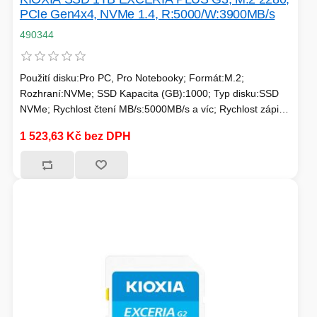
PC SKŘÍNĚ
USB KABELY
PCIe Gen4x4, NVMe 1.4, R:5000/W:3900MB/s
KALKULAČKY
490344
VIRTUALIZACE
SÍŤOVÉ KABELY
Použití disku:Pro PC, Pro Notebooky; Formát:M.2;
GRILOVÁNÍ A PÁRTY
Rozhraní:NVMe; SSD Kapacita (GB):1000; Typ disku:SSD
NVMe; Rychlost čtení MB/s:5000MB/s a víc; Rychlost zápisu
PŘÍSLUŠENSTVÍ
MB/s:3000MB/s a víc; Typ paměti SSD:3D TLC; Životnost
1 523,63 Kč bez DPH
zápisu SSD v TB:Min. 600 TBW
HERNÍ MIKROFONY
CHLADIČE
ZÁSUVKY - VYPÍNAČE
AUTO - MOTO
LINUX SERVER
OPTICKÉ KABELY
TOPINKOVAČE