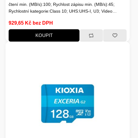
čtení min. (MB/s):100; Rychlost zápisu min. (MB/s):45;
Rychlostní kategorie:Class 10; UHS:UHS-I, U3; Video
Class:V30; Application Performance:A1; Adaptér; Typické
929,65 Kč bez DPH
použití:Nahrávání 4K videí
KOUPIT