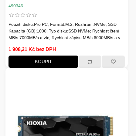
TISKOVÁ MÉDIA
490346
MINIBARY
MINI-PC
Použití disku:Pro PC; Formát:M.2; Rozhraní:NVMe; SSD
KOMERČNÍ PANELY
Kapacita (GB):1000; Typ disku:SSD NVMe; Rychlost čtení
MB/s:7000MB/s a víc; Rychlost zápisu MB/s:6000MB/s a víc;
HERNÍ GAMEPADY
Typ paměti SSD:3D TLC; Životnost zápisu SSD v TB:Min.
HEADSETY & MIKROFONY
1 908,21 Kč bez DPH
400 TBW
PROCESORY - AMD
KOUPIT
PRODLUŽOVACÍ PŘÍVOD
MS COPILOT
IP KAMERY
LEDNIČKY
KANCELÁŘSKÁ TECHNIKA
PC A NOTEBOOKY
STORAGE-SMB