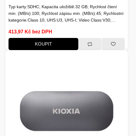
Typ karty:SDHC; Kapacita uložiště:32 GB; Rychlost čtení
min. (MB/s):100; Rychlost zápisu min. (MB/s):45; Rychlostní
kategorie:Class 10; UHS:U3, UHS-I; Video Class:V30;
Typické použití:Nahrávání 4K videí
413,97 Kč bez DPH
KOUPIT