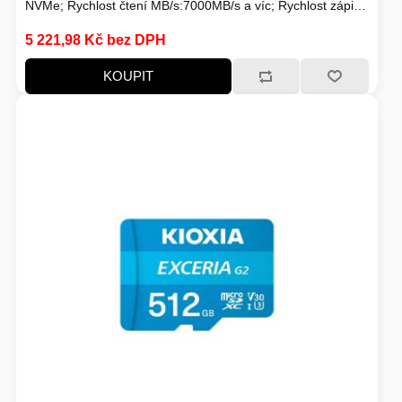
NVMe; Rychlost čtení MB/s:7000MB/s a víc; Rychlost zápisu
MB/s:7000MB/s a víc; Typ paměti SSD:3D TLC; Životnost
5 221,98 Kč bez DPH
zápisu SSD v TB:Min. 600 TBW
KOUPIT