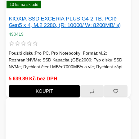
10 ks na skladě
PÉČE O TĚLO
KIOXIA SSD EXCERIA PLUS G4 2 TB, PCIe
Gen5 x 4, M.2 2280, (R: 10000/ W: 8200MB/ s)
490419
STOJANY
Použití disku:Pro PC, Pro Notebooky; Formát:M.2;
Rozhraní:NVMe; SSD Kapacita (GB):2000; Typ disku:SSD
ALARMY A SETY
NVMe; Rychlost čtení MB/s:7000MB/s a víc; Rychlost zápisu
MB/s:7000MB/s a víc; Typ paměti SSD:3D TLC; Životnost
5 639,89 Kč bez DPH
zápisu SSD v TB:Min. 1000 TBW
KOUPIT
PRAČKY