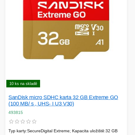
HERNÍ ÚLOŽIŠTĚ A PAMĚTI
PEVNÉ DISKY
KLIMATIZACE
REPRODUKTORY a SOUNDBARY
GRAFICKÉ APLIKACE
KONEKTORY
MIKROVLNNÉ TROUBY
POKLADNÍ SYSTÉMY
TISKÁRNY A MULTIFUNKCE
SMB PRODUKTY
10 ks na skladě
HERNÍ MONITORY
SanDisk micro SDHC karta 32 GB Extreme GO
NAPÁJECÍ ZDROJE
DOPLŇKY
(100 MB/ s , UHS- I U3 V30)
WEBKAMERY
CLOUDOVÉ APLIKACE
493815
ÚLOŽIŠTĚ KAMERY
Typ karty:SecureDigital Extreme; Kapacita uložiště:32 GB
PŘÍPRAVA NÁPOJŮ