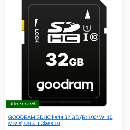
EXTENDER-REPEATER
FRITÉZY
HERNÍ ZDROJE
LOKÁTORY
BATERIE
SWITCHE
RÁDIA - STANICE
10 ks na skladě
GOODRAM SDHC karta 32 GB (R: 100/ W: 10
MB/ s) UHS- I Class 10