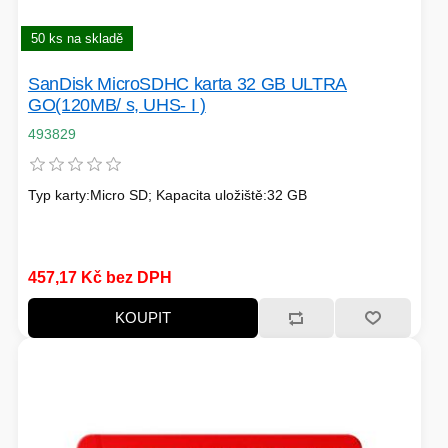
TISKOVÁ MÉDIA
MINIBARY
50 ks na skladě
MINI-PC
SanDisk MicroSDHC karta 32 GB ULTRA
KOMERČNÍ PANELY
GO(120MB/ s, UHS- I )
493829
HERNÍ GAMEPADY
HEADSETY & MIKROFONY
Typ karty:Micro SD; Kapacita uložiště:32 GB
PROCESORY - AMD
PRODLUŽOVACÍ PŘÍVOD
MS COPILOT
IP KAMERY
457,17 Kč bez DPH
LEDNIČKY
KOUPIT
KANCELÁŘSKÁ TECHNIKA
PC A NOTEBOOKY
ZÁLOHOVACÍ SYSTÉMY