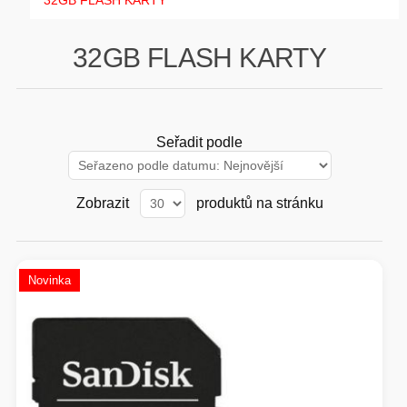
32GB FLASH KARTY
GAMING
32GB FLASH KARTY
HARDWARE
SOFTWARE
Seřadit podle
PERIFERIE
Zobrazit
produktů na stránku
AI PC STANICE
ENTERPRISE
Novinka
HERNÍ NTB
ELEKTRONIKA
GRAFICKÉ KARTY
HOBBY
AI ENTERPRISE