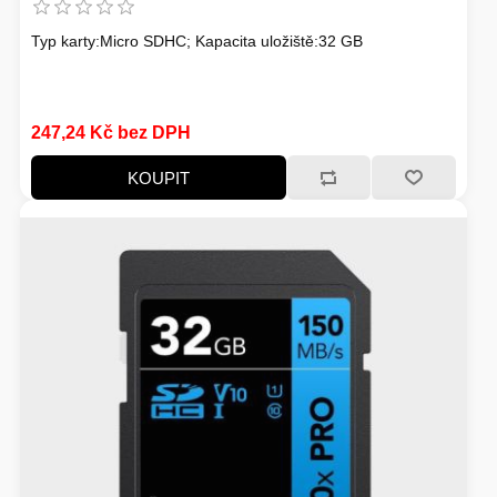
FOTO A VIDEO
VENKOVNÍ JEDNOTKY
Typ karty:Micro SDHC; Kapacita uložiště:32 GB
VENTILÁTORY
247,24 Kč bez DPH
IO ZAŘÍZENÍ
KOUPIT
HERNÍ SVĚT
BAZAR
NAPÁJECÍ ZDROJ
TELEVIZE
KONVERTORY
ŽEHLIČKY