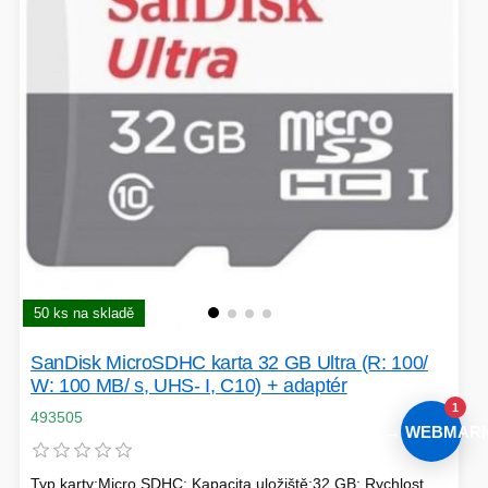
50 ks na skladě
SanDisk MicroSDHC karta 32 GB Ultra (R: 100/
W: 100 MB/ s, UHS- I, C10) + adaptér
1
493505
AI → WEBMARI
Typ karty:Micro SDHC; Kapacita uložiště:32 GB; Rychlost