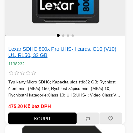
HERNÍ CASE
ZVONKY
CHYTRÁ ELEKTRONIKA
ADAPTÉRY USB/PCI
Lexar SDHC 800x Pro UHS- I cards, C10 (V10)
U1, R150, 32 GB
1138232
TLAKOVÉ HRNCE
Typ karty:Micro SDHC; Kapacita uložiště:32 GB; Rychlost
čtení min. (MB/s):150; Rychlost zápisu min. (MB/s):10;
Rychlostní kategorie:Class 10; UHS:UHS-I; Video Class:V10;
Typické použití:Běžné použití
HERNÍ ROUTERY
475,20 Kč bez DPH
KOLOBĚŽKY
KOUPIT
OSTATNÍ - MOBIL