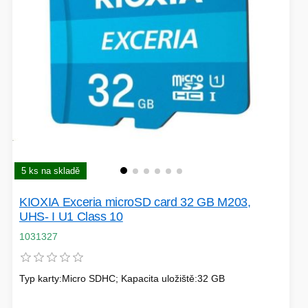
5 ks na skladě
KIOXIA Exceria microSD card 32 GB M203,
UHS- I U1 Class 10
1031327
Typ karty:Micro SDHC; Kapacita uložiště:32 GB