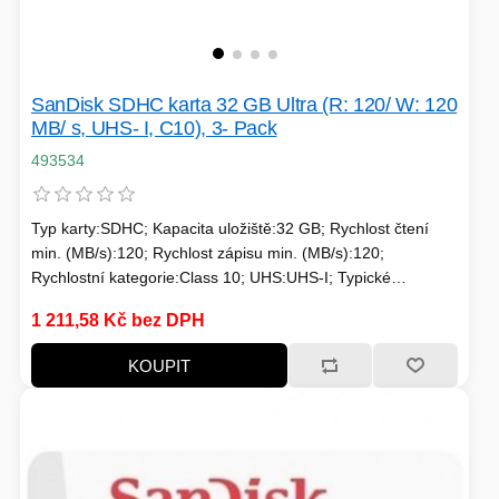
SanDisk SDHC karta 32 GB Ultra (R: 120/ W: 120
MB/ s, UHS- I, C10), 3- Pack
493534
Typ karty:SDHC; Kapacita uložiště:32 GB; Rychlost čtení
min. (MB/s):120; Rychlost zápisu min. (MB/s):120;
Rychlostní kategorie:Class 10; UHS:UHS-I; Typické
použití:Nahrávání HD videí
1 211,58 Kč bez DPH
KOUPIT