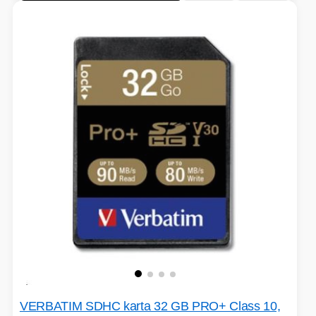
VOLNÝ ČAS
OSTATNÍ TECHNIKA
VERBATIM SDHC karta 32 GB PRO+ Class 10,
PŘÍSLUŠENSTVÍ