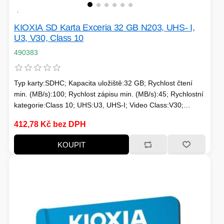
KIOXIA SD Karta Exceria 32 GB N203, UHS- I,
U3, V30, Class 10
490383
Typ karty:SDHC; Kapacita uložiště:32 GB; Rychlost čtení
min. (MB/s):100; Rychlost zápisu min. (MB/s):45; Rychlostní
kategorie:Class 10; UHS:U3, UHS-I; Video Class:V30;
Typické použití:Nahrávání 4K videí
412,78 Kč bez DPH
KOUPIT