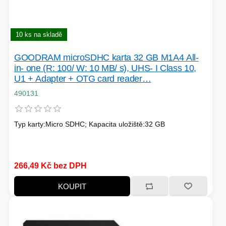
PC SKŘÍNĚ
USB KABELY
KALKULAČKY
VIRTUALIZACE
SÍŤOVÉ KABELY
10 ks na skladě
GOODRAM microSDHC karta 32 GB M1A4 All-
GRILOVÁNÍ A PÁRTY
in- one (R: 100/ W: 10 MB/ s), UHS- I Class 10,
U1 + Adapter + OTG card reader…
PŘÍSLUŠENSTVÍ
490131
Typ karty:Micro SDHC; Kapacita uložiště:32 GB
HERNÍ MIKROFONY
CHLADIČE
ZÁSUVKY - VYPÍNAČE
266,49 Kč bez DPH
AUTO - MOTO
LINUX SERVER
OPTICKÉ KABELY
KOUPIT
TOPINKOVAČE