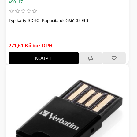
490117
HERNÍ STOLY
Typ karty:SDHC; Kapacita uložiště:32 GB
SVÍTILNY
NABÍJECÍ STANICE
ANTÉNY
271,61 Kč bez DPH
INDUKCE - VAŘIČE
KOUPIT
CHLAZENÍ
ŽÁROVKY
PŘÍSTUPOVÝ SYSTÉM