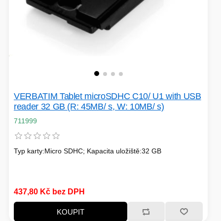
PÉČE O TĚLO
STOJANY
VERBATIM Tablet microSDHC C10/ U1 with USB
ALARMY A SETY
reader 32 GB (R: 45MB/ s, W: 10MB/ s)
711999
Typ karty:Micro SDHC; Kapacita uložiště:32 GB
PRAČKY
437,80 Kč bez DPH
KOUPIT