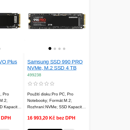
VO Plus
Samsung SSD 990 PRO
NVMe, M.2 SSD 4 TB
499238
, Pro
Použití disku:Pro PC, Pro
M.2;
Notebooky; Formát:M.2;
D Kapacita
Rozhraní:NVMe; SSD Kapacita
ku:SSD;
(GB):4000; Typ disku:SSD;
z DPH
16 993,20 Kč bez DPH
Velikost bufferu (v
; Rychlost
MB):nespecifikováno; Rychlost