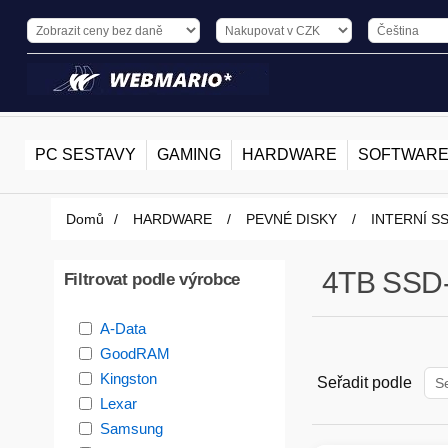
PC SESTAVY
GAMING
HARDWARE
SOFTWAR
Domů
/
HARDWARE
/
PEVNÉ DISKY
/
INTERNÍ S
4TB SSD
Filtrovat podle výrobce
A-Data
GoodRAM
Kingston
Seřadit podle
Lexar
Samsung