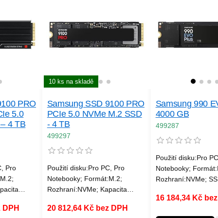
10 ks na skladě
9100 PRO
Samsung SSD 9100 PRO
Samsung 990 E
CIe 5.0
PCIe 5.0 NVMe M.2 SSD
4000 GB
– 4 TB
- 4 TB
499287
499297
Použití disku:Pro PC
C, Pro
Použití disku:Pro PC, Pro
Notebooky; Formát:
M.2;
Notebooky; Formát:M.2;
Rozhraní:NVMe; SS
pacita
Rozhraní:NVMe; Kapacita
(GB):4000; Typ dis
16 184,34 Kč be
ku:SSD;
(GB):4000; Typ disku:SSD;
Velikost bufferu (v
z DPH
20 812,64 Kč bez DPH
Velikost bufferu (v
MB):nespecifikováno