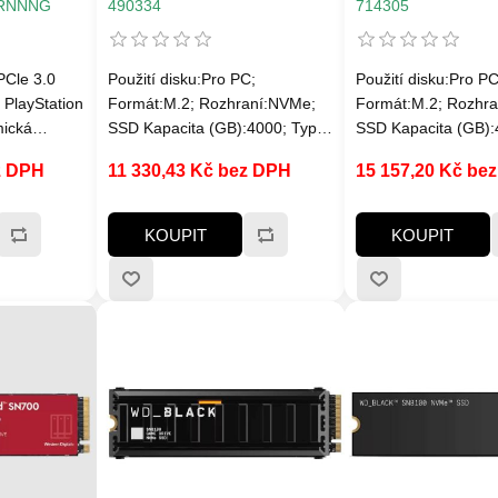
)
6500MB/ s)
7400MB/ s
TRNNNG
490334
714305
PCle 3.0
Použití disku:Pro PC;
Použití disku:Pro PC
 PlayStation
Formát:M.2; Rozhraní:NVMe;
Formát:M.2; Rozhr
mická
SSD Kapacita (GB):4000; Typ
SSD Kapacita (GB):
 SLC. Určen
disku:SSD NVMe; Rychlost
disku:SSD NVMe; Ry
z DPH
11 330,43 Kč bez DPH
15 157,20 Kč be
profesionály
čtení MB/s:7000MB/s a víc;
čtení MB/s:7000MB/s
Rychlost zápisu
Rychlost zápisu
MB/s:6000MB/s a víc; Typ
MB/s:6000MB/s a víc
KOUPIT
KOUPIT
paměti SSD:3D; Životnost
disku; Životnost zá
zápisu SSD v TB:Min. 2400
TB:Min. 1000 TBW
TBW