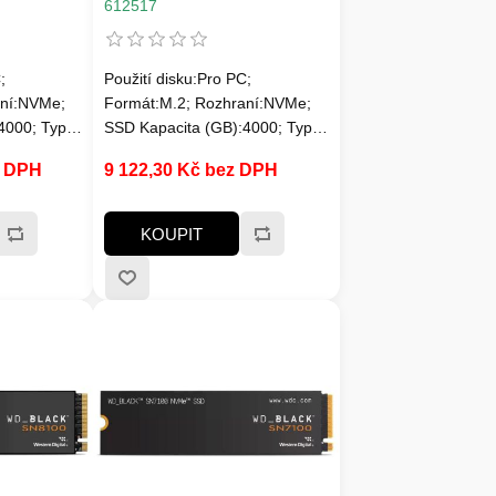
NVMe 1.4, R: 7400/ W:
612517
6800MB/ s
;
Použití disku:Pro PC;
aní:NVMe;
Formát:M.2; Rozhraní:NVMe;
4000; Typ
SSD Kapacita (GB):4000; Typ
chlost
disku:SSD NVMe; Rychlost
z DPH
9 122,30 Kč bez DPH
 a víc;
čtení MB/s:6000MB/s a víc;
Rychlost zápisu
; Chladič
MB/s:7000MB/s a víc; Typ
KOUPIT
pisu SSD v
paměti SSD:3D TLC; Životnost
zápisu SSD v TB:Min. 5000
TBW