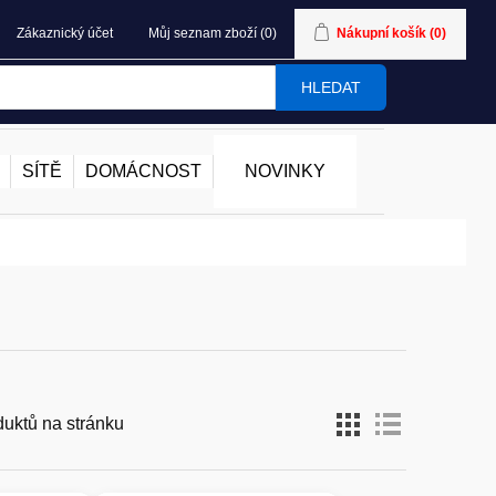
Zákaznický účet
Můj seznam zboží
(0)
Nákupní košík
(0)
HLEDAT
SÍTĚ
DOMÁCNOST
NOVINKY
duktů na stránku