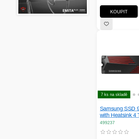
MB):nespecifikováno
rychlost až 14800 
KOUPIT
zapisovací rychlost
MB/sec; Typ pamět
Chladič disku
7 ks na skladě
Samsung SSD 
with Heatsink 4
499237