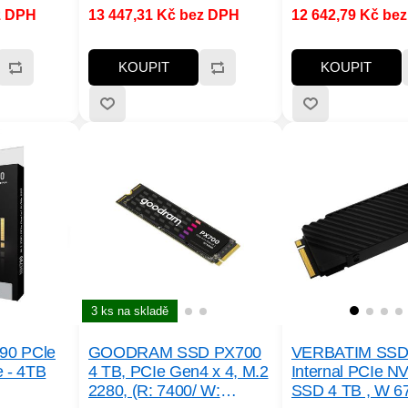
z DPH
13 447,31 Kč bez DPH
12 642,79 Kč be
 čtení
čtení MB/s:7000MB/s a víc;
čtení MB/s:7000MB/s
c; Rychlost
Rychlost zápisu
Rychlost zápisu
/s a víc;
MB/s:7000MB/s a víc; Typ
MB/s:6000MB/s a ví
KOUPIT
KOUPIT
 TLC;
paměti SSD:3D TLC; Životnost
paměti SSD:3D TLC;
D v TB:Min.
zápisu SSD v TB:Min. 2400
zápisu SSD v TB:Mi
TBW
TBW
3 ks na skladě
90 PCle
GOODRAM SSD PX700
VERBATIM SSD
 - 4TB
4 TB, PCIe Gen4 x 4, M.2
Internal PCIe N
2280, (R: 7400/ W:
SSD 4 TB , W 6