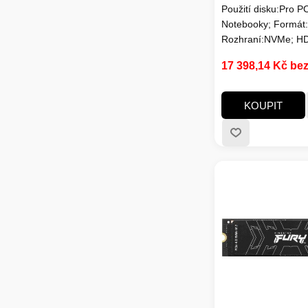
Použití disku:Pro P
Notebooky; Formát:
Rozhraní:NVMe; HD
(GB):4000; SSD Kap
17 398,14 Kč be
(GB):4000; Typ dis
paměti SSD:TLC; Ch
KOUPIT