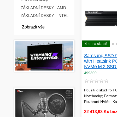
ZÁKLADNÍ DESKY - AMD
ZÁKLADNÍ DESKY - INTEL
Zobrazit vše
4 ks na skladě
Samsung SSD 
with Heatsink P
NVMe M.2 SSD 
499300
Použití disku:Pro P
Notebooky; Formát:
Rozhraní:NVMe; Ka
(GB):4000; Typ dis
22 413,93 Kč be
Velikost bufferu (v