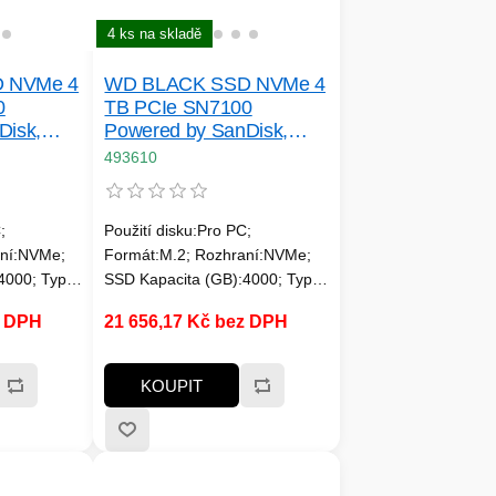
4 ks na skladě
 NVMe 4
WD BLACK SSD NVMe 4
0
TB PCIe SN7100
Disk,
Powered by SanDisk,
, W:
Gen4, (R: 7250, W:
493610
6900MB/ s)
;
Použití disku:Pro PC;
aní:NVMe;
Formát:M.2; Rozhraní:NVMe;
4000; Typ
SSD Kapacita (GB):4000; Typ
chlost
disku:SSD NVMe; Rychlost
z DPH
21 656,17 Kč bez DPH
 a víc;
čtení MB/s:7000MB/s a víc;
Rychlost zápisu
; Životnost
MB/s:6000MB/s a víc; Životnost
KOUPIT
n. 2400
zápisu SSD v TB:Min. 1000
TBW