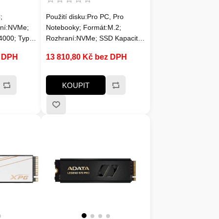
;
Použití disku:Pro PC, Pro
aní:NVMe;
Notebooky; Formát:M.2;
4000; Typ
Rozhraní:NVMe; SSD Kapacita
likost
(GB):4000; Typ disku:SSD
z DPH
13 810,80 Kč bez DPH
ecifikováno;
NVMe; Rychlost čtení
s:7000MB/s
MB/s:3000MB/s a víc; Rychlost
su
zápisu MB/s:2500MB/s a víc;
KOUPIT
c; Typ
Typ paměti SSD:3D; Životnost
 Životnost
zápisu SSD v TB:Min. 1000
n. 3600
TBW