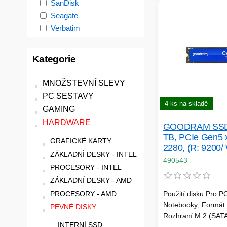
SanDisk
Seagate
Verbatim
Kategorie
MNOŽSTEVNÍ SLEVY
PC SESTAVY
4 ks na skladě
GAMING
HARDWARE
GOODRAM SSD
TB, PCIe Gen5 x
GRAFICKÉ KARTY
2280, (R: 9200/
ZÁKLADNÍ DESKY - INTEL
8100MB/ s)
490543
PROCESORY - INTEL
ZÁKLADNÍ DESKY - AMD
Použití disku:Pro P
PROCESORY - AMD
Notebooky; Formát:
PEVNÉ DISKY
Rozhraní:M.2 (SAT
INTERNÍ SSD
Kapacita (GB):4000