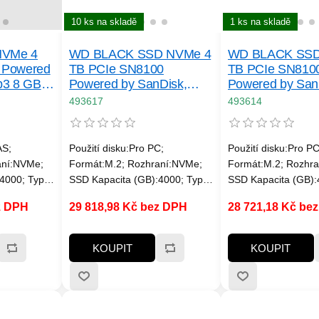
10 ks na skladě
1 ks na skladě
NVMe 4
WD BLACK SSD NVMe 4
WD BLACK SSD
 Powered
TB PCIe SN8100
TB PCIe SN810
b3 8 GB/
Powered by SanDisk,
Powered by San
 3100 MB/
Gen5, (R: 14900, W:
Gen5, (R: 14900
493617
493614
14000MB/ s), Chladič
14000MB/ s)
AS;
Použití disku:Pro PC;
Použití disku:Pro PC
aní:NVMe;
Formát:M.2; Rozhraní:NVMe;
Formát:M.2; Rozhr
4000; Typ
SSD Kapacita (GB):4000; Typ
SSD Kapacita (GB):
ychlost
disku:SSD NVMe; Rychlost
disku:SSD NVMe; Ry
z DPH
29 818,98 Kč bez DPH
28 721,18 Kč be
s a víc;
čtení MB/s:7000MB/s a víc;
čtení MB/s:7000MB/s
Rychlost zápisu
Rychlost zápisu
c; Životnost
MB/s:7000MB/s a víc; Chladič
MB/s:7000MB/s a víc
KOUPIT
KOUPIT
n. 5000
disku; Životnost zápisu SSD v
zápisu SSD v TB:Mi
TB:Min. 2400 TBW
TBW