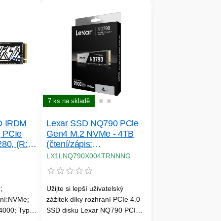
7 ks na skladě
 IRDM
Lexar SSD NQ790 PCle
 PCIe
Gen4 M.2 NVMe - 4TB
80, (R:
(čtení/zápis:
/ s),
7000/6000MB/s)
LX1LNQ790X004TRNNNG
;
Užijte si lepší uživatelský
aní:NVMe;
zážitek díky rozhraní PCIe 4.0
4000; Typ
SSD disku Lexar NQ790 PCIe
chlost