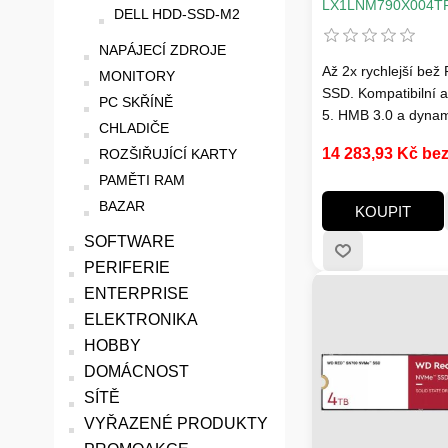
7400/6500MB/s
LX1LNM790X004
DELL HDD-SSD-M2
NAPÁJECÍ ZDROJE
Až 2x rychlejší bež 
MONITORY
SSD. Kompatibilní a
PC SKŘÍNĚ
5. HMB 3.0 a dyna
CHLADIČE
vyrovnávací paměť
14 283,93 Kč be
ROZŠIŘUJÍCÍ KARTY
pro náročné hráče, 
PAMĚTI RAM
a tvůrce
BAZAR
KOUPIT
SOFTWARE
PERIFERIE
ENTERPRISE
ELEKTRONIKA
HOBBY
DOMÁCNOST
SÍTĚ
VYŘAZENÉ PRODUKTY