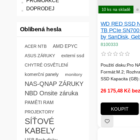
PROMOAKCE
DOPRODEJ
10 ks na skladě
WD RED SSD 
Oblíbená hesla
TB PCIe SN700
by SanDisk, Ge
s, (R: 3400/ W:
8100333
AMD EPYC
ACER NTB
s) TBW 5100
externí ssd
ASUS ZÁRUKY
CHYTRÉ OSVĚTLENÍ
Použití disku:Pro N
Formát:M.2; Rozhr
komerční panely
monitory
SSD Kapacita (GB):
NAS-QNAP ZÁRUKY
disku:SSD NVMe; R
26 175,48 Kč be
NBD Onsite záruka
čtení MB/s:3000MB/
Rychlost zápisu
PAMĚTI RAM
MB/s:3000MB/s a ví
KOUPIT
PROJEKTORY
zápisu SSD v TB:Mi
SÍŤOVÉ
TBW
KABELY
USB flash disky