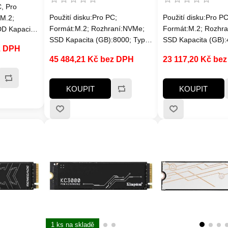
C, Pro
Použití disku:Pro PC;
Použití disku:Pro PC
M.2;
Formát:M.2; Rozhraní:NVMe;
Formát:M.2; Rozhr
D Kapacita
SSD Kapacita (GB):8000; Typ
SSD Kapacita (GB):
acita
z DPH
disku:SSD NVMe; Velikost
disku:SSD NVMe; Ve
ku:SSD; Typ
45 484,21 Kč bez DPH
23 117,20 Kč be
bufferu (v MB):nespecifikováno;
bufferu (v MB):nesp
ladič disku
Rychlost čtení MB/s:7000MB/s
Rychlost čtení MB/
a víc; Rychlost zápisu
a víc; Rychlost zápi
KOUPIT
KOUPIT
MB/s:7000MB/s a víc; Typ
MB/s:7000MB/s a ví
paměti SSD:3D TLC; Životnost
paměti SSD:3D TLC;
zápisu SSD v TB:Min. 3600
zápisu SSD v TB:Mi
TBW
TBW
1 ks na skladě