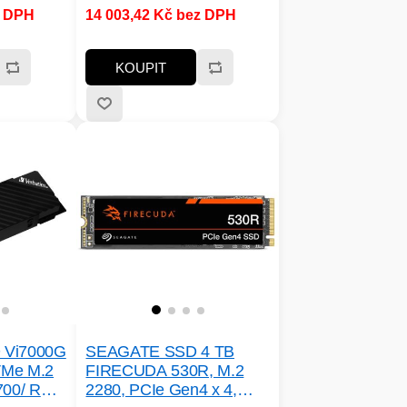
4.0, protokolu NVMe a
z DPH
14 003,42 Kč bez DPH
 a víc;
technologiím HMB a SLC
cache.
c; Typ
KOUPIT
 Životnost
n. 2400
 Vi7000G
SEAGATE SSD 4 TB
VMe M.2
FIRECUDA 530R, M.2
700/ R
2280, PCIe Gen4 x 4,