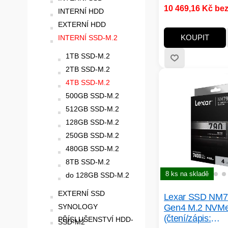
10 469,16 Kč be
disku:SSD; Rychlost
INTERNÍ HDD
MB/s:7000MB/s a ví
EXTERNÍ HDD
zápisu MB/s:7000MB
KOUPIT
INTERNÍ SSD-M.2
Typ paměti SSD:3D
Životnost zápisu SS
1TB SSD-M.2
2400 TBW
2TB SSD-M.2
4TB SSD-M.2
500GB SSD-M.2
512GB SSD-M.2
128GB SSD-M.2
250GB SSD-M.2
480GB SSD-M.2
8TB SSD-M.2
8 ks na skladě
do 128GB SSD-M.2
EXTERNÍ SSD
Lexar SSD NM7
SYNOLOGY
Gen4 M.2 NVMe
(čtení/zápis:
PŘÍSLUŠENSTVÍ HDD-
SSD-M2