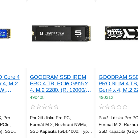
 Core 4
GOODRAM SSD IRDM
GOODRAM SSD
 4, M.2
PRO 4 TB, PCIe Gen5 x
PRO SLIM 4 TB,
 W:
4, M.2 2280, (R: 12000/
Gen4 x 4, M.2 22
W: 11000MB/ s)
7000/ W: 6850MB
490408
490312
RETAIL
C, Pro
Použití disku:Pro PC;
Použití disku:Pro PC
PCIe;
Formát:M.2; Rozhraní:NVMe;
Formát:M.2; Rozhr
A); SSD
SSD Kapacita (GB):4000; Typ
SSD Kapacita (GB):
; Typ
disku:SSD NVMe; Rychlost
disku:SSD NVMe; Ry