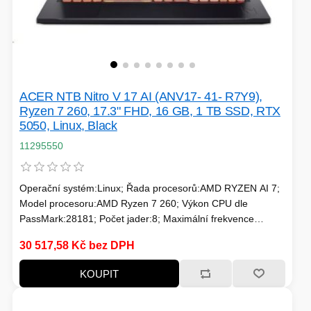
ACER NTB Nitro V 17 AI (ANV17- 41- R7Y9),
Ryzen 7 260, 17.3" FHD, 16 GB, 1 TB SSD, RTX
5050, Linux, Black
11295550
Operační systém:Linux; Řada procesorů:AMD RYZEN AI 7;
Model procesoru:AMD Ryzen 7 260; Výkon CPU dle
PassMark:28181; Počet jader:8; Maximální frekvence
procesoru (GHz):5.1; Frekvence procesoru (GHz):3.8;
30 517,58 Kč bez DPH
TDP:45; Model grafické karty:NVIDIA RTX 5050; Velikost
paměti RAM (GB):32; Typ panelu:IPS; Úhlopříčka displeje
KOUPIT
("):17.3