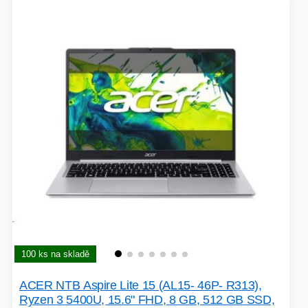
VÝPRODEJ
HERNÍ MYŠI
ROZŠIŘUJÍCÍ KARTY
OSVĚTLENÍ
PROJEKTORY
BACKUP SERVER
PATCH PANELY
ROBOTY - MIXÉRY
POUKAZY
100 ks na skladě
HERNÍ KLÁVESNICE
ACER NTB Aspire Lite 15 (AL15- 46P- R313),
PAMĚTI RAM
DEKORACE
Ryzen 3 5400U, 15.6" FHD, 8 GB, 512 GB SSD,