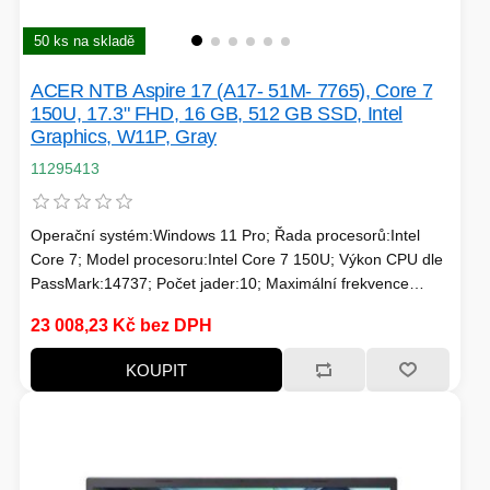
TISKOVÁ MÉDIA
MINIBARY
50 ks na skladě
MINI-PC
ACER NTB Aspire 17 (A17- 51M- 7765), Core 7
KOMERČNÍ PANELY
150U, 17.3" FHD, 16 GB, 512 GB SSD, Intel
Graphics, W11P, Gray
HERNÍ GAMEPADY
11295413
HEADSETY & MIKROFONY
PROCESORY - AMD
PRODLUŽOVACÍ PŘÍVOD
Operační systém:Windows 11 Pro; Řada procesorů:Intel
Core 7; Model procesoru:Intel Core 7 150U; Výkon CPU dle
MS COPILOT
IP KAMERY
PassMark:14737; Počet jader:10; Maximální frekvence
procesoru (GHz):5.4; Frekvence procesoru (GHz):1.8;
23 008,23 Kč bez DPH
TDP:15; Model grafické karty:Intel® Graphics; Velikost
LEDNIČKY
paměti RAM (GB):16; Úhlopříčka displeje ("):17.3; Rozlišení
KANCELÁŘSKÁ TECHNIKA
KOUPIT
displeje:1920x1080 (Full HD)
PC A NOTEBOOKY
STORAGE-SMB