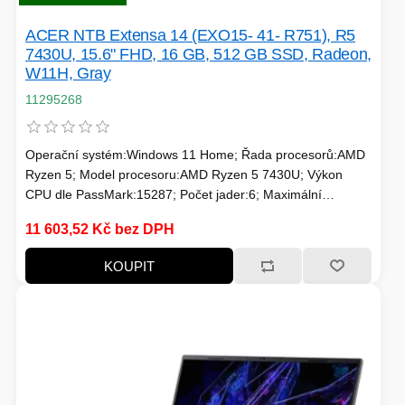
HERNÍ STOLY
ACER NTB Extensa 14 (EXO15- 41- R751), R5
7430U, 15.6" FHD, 16 GB, 512 GB SSD, Radeon,
SVÍTILNY
W11H, Gray
NABÍJECÍ STANICE
11295268
ANTÉNY
Operační systém:Windows 11 Home; Řada procesorů:AMD
INDUKCE - VAŘIČE
Ryzen 5; Model procesoru:AMD Ryzen 5 7430U; Výkon
CPU dle PassMark:15287; Počet jader:6; Maximální
frekvence procesoru (GHz):4.3; Frekvence procesoru
11 603,52 Kč bez DPH
(GHz):2.3; TDP:15; Model grafické karty:AMD Radeon;
CHLAZENÍ
Velikost paměti RAM (GB):16; Úhlopříčka displeje ("):15.6;
KOUPIT
Rozlišení displeje:1920x1080 (Full HD)
ŽÁROVKY
PŘÍSTUPOVÝ SYSTÉM