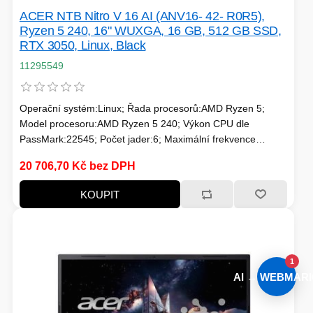
ACER NTB Nitro V 16 AI (ANV16- 42- R0R5),
Ryzen 5 240, 16" WUXGA, 16 GB, 512 GB SSD,
RTX 3050, Linux, Black
11295549
Operační systém:Linux; Řada procesorů:AMD Ryzen 5;
Model procesoru:AMD Ryzen 5 240; Výkon CPU dle
PassMark:22545; Počet jader:6; Maximální frekvence
procesoru (GHz):5; Frekvence procesoru (GHz):4.3;
20 706,70 Kč bez DPH
TDP:45; Model grafické karty:NVIDIA RTX 3050; Velikost
paměti RAM (GB):16; Typ panelu:IPS; Úhlopříčka displeje
KOUPIT
("):16; Rozlišení displeje:1920x1200
1
AI → WEBMARI