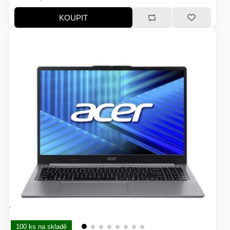
EXTENDER-REPEATER
karty:Intel Arc; Velikost paměti RAM (GB):16; Úhlopříčka
KOUPIT
displeje ("):16
FRITÉZY
HERNÍ ZDROJE
LOKÁTORY
BATERIE
SWITCHE
RÁDIA - STANICE
100 ks na skladě