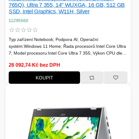
765Q), Ultra 7 355, 14" WUXGA, 16 GB, 512 GB
SSD, Intel Graphics, W11H, Silver
11295560
Typ zařízení:Notebook; Podpora AI; Operační
systém:Windows 11 Home; Řada procesorů:Intel Core Ultra
7; Model procesoru:Intel Core Ultra 7 355; Výkon CPU dle
PassMark:20519; Počet jader:8; Maximální frekvence
26 092,74 Kč bez DPH
procesoru (GHz):4.7; Frekvence procesoru (GHz):2.3;
TDP:25; Model grafické karty:Intel® Graphics; Velikost
KOUPIT
paměti RAM (GB):16; Typ panelu:IPS