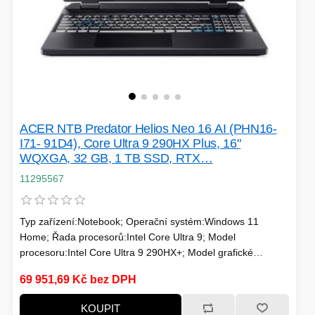
ACER NTB Predator Helios Neo 16 AI (PHN16-
I71- 91D4), Core Ultra 9 290HX Plus, 16"
WQXGA, 32 GB, 1 TB SSD, RTX…
11295567
Typ zařízení:Notebook; Operační systém:Windows 11
Home; Řada procesorů:Intel Core Ultra 9; Model
procesoru:Intel Core Ultra 9 290HX+; Model grafické
karty:NVIDIA RTX 5080; Velikost paměti RAM (GB):32; Typ
69 951,69 Kč bez DPH
panelu:IPS; Úhlopříčka displeje ("):16; Rozlišení
displeje:2560x1600; Formát obrazovky:16:10; Povrchová
KOUPIT
úprava displeje:Matný; Typ disku:SSD