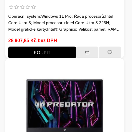
Operační systém:Windows 11 Pro; Řada procesorů:Intel
Core Ultra 5; Model procesoru:Intel Core Ultra 5 225H;
Model grafické karty:Intel® Graphics; Velikost paměti RAM
(GB):16; Úhlopříčka displeje ("):16; Rozlišení
28 907,85 Kč bez DPH
displeje:1920x1200; Formát obrazovky:16:10; Povrchová
úprava displeje:Matný; SSD Kapacita (GB):1024
KOUPIT