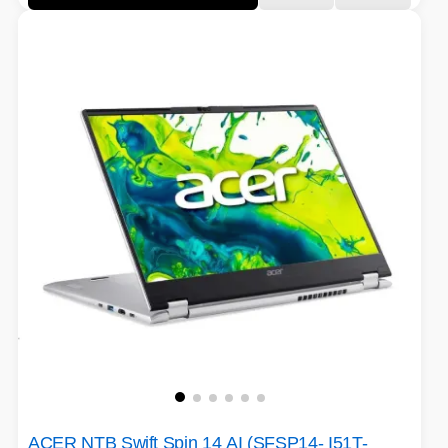
ACER NTB Swift Spin 14 AI (SFSP14- I51T-