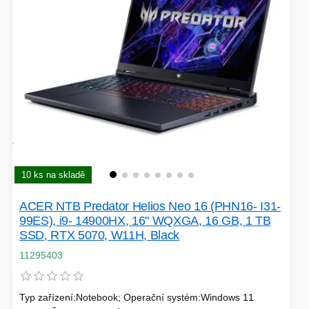
PÉČE O TĚLO
STOJANY
ALARMY A SETY
10 ks na skladě
ACER NTB Predator Helios Neo 16 (PHN16- I31-
PRAČKY
99ES), i9- 14900HX, 16" WQXGA, 16 GB, 1 TB
SSD, RTX 5070, W11H, Black
11295403
Typ zařízení:Notebook; Operační systém:Windows 11