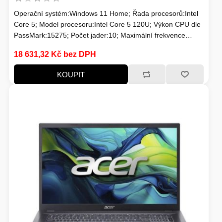
Operační systém:Windows 11 Home; Řada procesorů:Intel
SERVERY
TONERY A VÁLCE
Core 5; Model procesoru:Intel Core 5 120U; Výkon CPU dle
PassMark:15275; Počet jader:10; Maximální frekvence
procesoru (GHz):5; Frekvence procesoru (GHz):1.4;
18 631,32 Kč bez DPH
TDP:15; Model grafické karty:Intel® Graphics; Velikost
HERNÍ ŽIDLE
paměti RAM (GB):16; Úhlopříčka displeje ("):17.3; Rozlišení
KOUPIT
displeje:1920x1080 (Full HD)
MONITORY
ADAPTÉRY - REDUKCE
ZÁLOŽNÍ ZDROJE, EPS
WINDOWS SERVER
PŘÍSLUŠENSTVÍ
VAŘENÍ
NÁPLNĚ A INKOUSTY
HERNÍ KAMERY