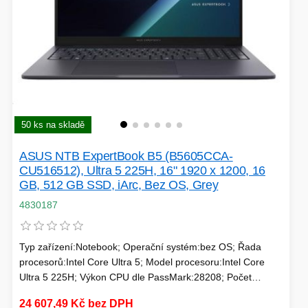
HERNÍ CASE
ZVONKY
CHYTRÁ ELEKTRONIKA
ADAPTÉRY USB/PCI
50 ks na skladě
TLAKOVÉ HRNCE
ASUS NTB ExpertBook B5 (B5605CCA-
CU516512), Ultra 5 225H, 16" 1920 x 1200, 16
GB, 512 GB SSD, iArc, Bez OS, Grey
4830187
HERNÍ ROUTERY
Typ zařízení:Notebook; Operační systém:bez OS; Řada
procesorů:Intel Core Ultra 5; Model procesoru:Intel Core
KOLOBĚŽKY
Ultra 5 225H; Výkon CPU dle PassMark:28208; Počet
jader:14; Maximální frekvence procesoru (GHz):4.9;
OSTATNÍ - MOBIL
24 607,49 Kč bez DPH
Frekvence procesoru (GHz):1.7; TDP:28; Model grafické