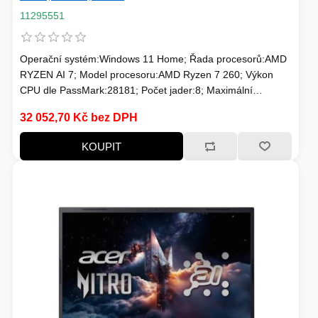
11295551
Operační systém:Windows 11 Home; Řada procesorů:AMD
RYZEN AI 7; Model procesoru:AMD Ryzen 7 260; Výkon
CPU dle PassMark:28181; Počet jader:8; Maximální
frekvence procesoru (GHz):5.1; Frekvence procesoru
32 052,70 Kč bez DPH
(GHz):3.8; TDP:45; Model grafické karty:NVIDIA RTX 5050;
Velikost paměti RAM (GB):32; Typ panelu:IPS; Úhlopříčka
KOUPIT
displeje ("):17.3