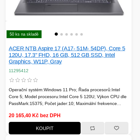
PC SKŘÍNĚ
USB KABELY
KALKULAČKY
VIRTUALIZACE
SÍŤOVÉ KABELY
50 ks na skladě
GRILOVÁNÍ A PÁRTY
ACER NTB Aspire 17 (A17- 51M- 54DP), Core 5
PŘÍSLUŠENSTVÍ
120U, 17.3" FHD, 16 GB, 512 GB SSD, Intel
Graphics, W11P, Gray
11295412
HERNÍ MIKROFONY
Operační systém:Windows 11 Pro; Řada procesorů:Intel
CHLADIČE
ZÁSUVKY - VYPÍNAČE
Core 5; Model procesoru:Intel Core 5 120U; Výkon CPU dle
AUTO - MOTO
PassMark:15375; Počet jader:10; Maximální frekvence
LINUX SERVER
OPTICKÉ KABELY
procesoru (GHz):5; Frekvence procesoru (GHz):1.4;
20 165,40 Kč bez DPH
TDP:15; Model grafické karty:Intel® Graphics; Velikost
paměti RAM (GB):16; Úhlopříčka displeje ("):17.3; Rozlišení
KOUPIT
TOPINKOVAČE
displeje:1920x1080 (Full HD)