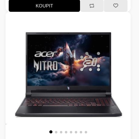
paměti RAM (GB):16; Typ panelu:IPS; Úhlopříčka displeje
KOUPIT
("):16; Rozlišení displeje:1920x1200