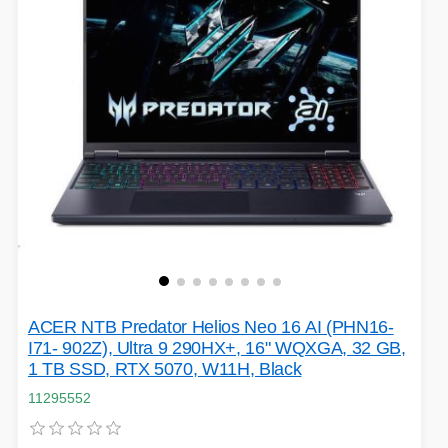
ACER NTB Predator Helios Neo 16 AI (PHN16-
I71- 902Z), Ultra 9 290HX+, 16" WQXGA, 32 GB,
1 TB SSD, RTX 5070, W11H, Black
11295552