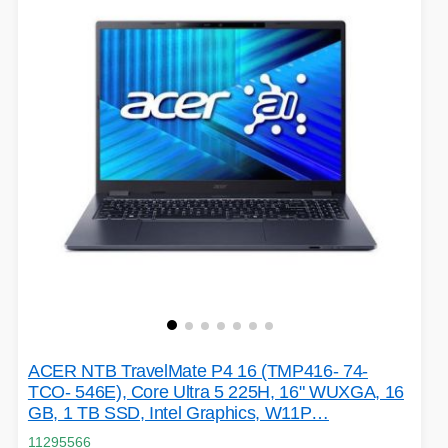
ACER NTB TravelMate P4 16 (TMP416- 74-
TCO- 546E), Core Ultra 5 225H, 16" WUXGA, 16
GB, 1 TB SSD, Intel Graphics, W11P…
11295566