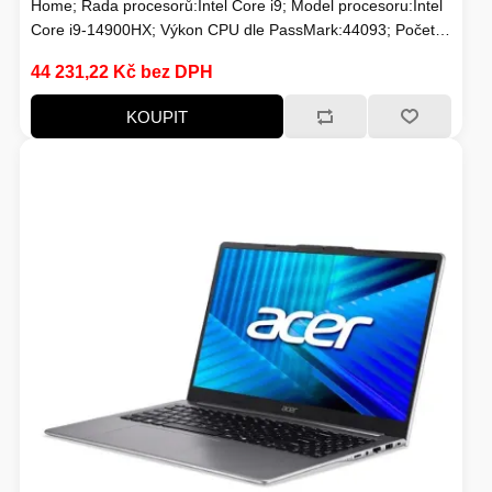
Home; Řada procesorů:Intel Core i9; Model procesoru:Intel
Core i9-14900HX; Výkon CPU dle PassMark:44093; Počet
VOLNÝ ČAS
jader:24; Maximální frekvence procesoru (GHz):5.8;
44 231,22 Kč bez DPH
Frekvence procesoru (GHz):2.2; TDP:55; Model grafické
karty:NVIDIA RTX 5070; Velikost paměti RAM (GB):16; Typ
KOUPIT
panelu:IPS
OSTATNÍ TECHNIKA
PŘÍSLUŠENSTVÍ