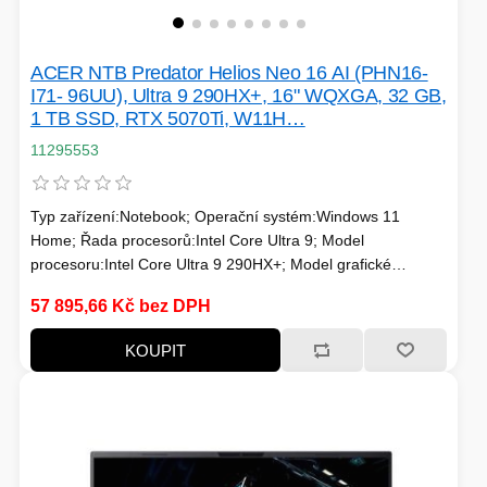
ACER NTB Predator Helios Neo 16 AI (PHN16-
I71- 96UU), Ultra 9 290HX+, 16" WQXGA, 32 GB,
1 TB SSD, RTX 5070Ti, W11H…
11295553
Typ zařízení:Notebook; Operační systém:Windows 11
Home; Řada procesorů:Intel Core Ultra 9; Model
procesoru:Intel Core Ultra 9 290HX+; Model grafické
karty:NVIDIA RTX 5070 Ti; Velikost paměti RAM (GB):32;
57 895,66 Kč bez DPH
Typ panelu:IPS; Úhlopříčka displeje ("):16; Rozlišení
displeje:2560x1600; Formát obrazovky:16:10; Povrchová
KOUPIT
úprava displeje:Lesklý; Typ disku:SSD