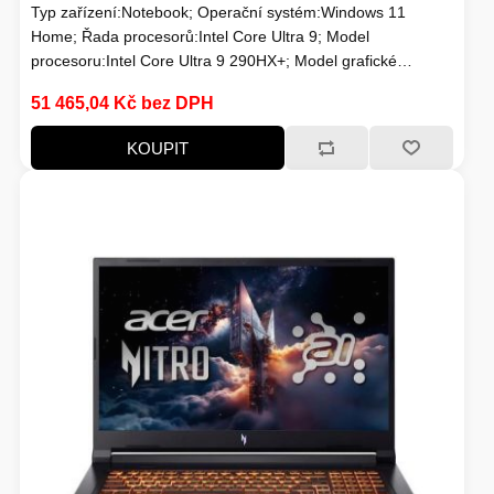
Typ zařízení:Notebook; Operační systém:Windows 11
Home; Řada procesorů:Intel Core Ultra 9; Model
procesoru:Intel Core Ultra 9 290HX+; Model grafické
karty:NVIDIA RTX 5070; Velikost paměti RAM (GB):32; Typ
51 465,04 Kč bez DPH
panelu:IPS; Úhlopříčka displeje ("):16; Rozlišení
displeje:2560x1600; Formát obrazovky:16:10; Povrchová
KOUPIT
úprava displeje:Lesklý; Typ disku:SSD