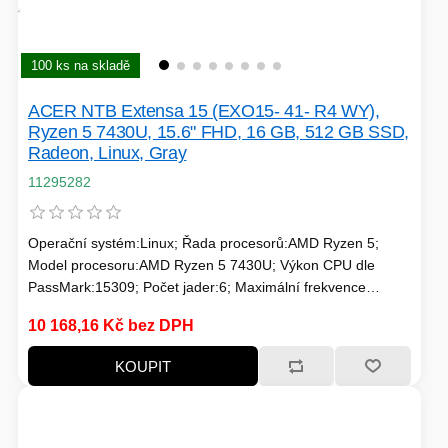
100 ks na skladě
ACER NTB Extensa 15 (EXO15- 41- R4 WY),
Ryzen 5 7430U, 15.6" FHD, 16 GB, 512 GB SSD,
Radeon, Linux, Gray
11295282
Operační systém:Linux; Řada procesorů:AMD Ryzen 5;
Model procesoru:AMD Ryzen 5 7430U; Výkon CPU dle
PassMark:15309; Počet jader:6; Maximální frekvence
procesoru (GHz):4.3; Frekvence procesoru (GHz):2.3;
10 168,16 Kč bez DPH
TDP:15; Model grafické karty:AMD Radeon; Velikost paměti
RAM (GB):16; Typ panelu:IPS; Úhlopříčka displeje ("):15.6;
KOUPIT
Rozlišení displeje:1920x1080 (Full HD)