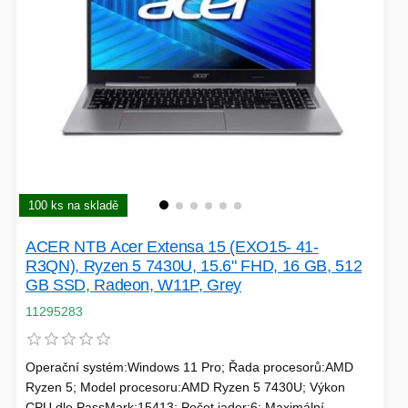
SÍTĚ
KLÁVESNICE A MYŠI
DOMÁCNOST
AI ROBOTIZACE
ZÁRUKY - SLUŽBY
NOVINKY
HERNÍ PODLOŽKY
CHYTRÉ OSVĚTLENÍ
100 ks na skladě
INTERAKTIVNÍ HRAČKY
ZÁKLADNÍ DESKY - INTEL
ACER NTB Acer Extensa 15 (EXO15- 41-
ZABEZPEČENÍ
SÍŤOVÉ PRVKY Pro
R3QN), Ryzen 5 7430U, 15.6" FHD, 16 GB, 512
GB SSD, Radeon, W11P, Grey
FLASH KARTY
11295283
TOPENÍ
PRACOVNÍ STANICE
SOHO INTERNÍ DISKY
Operační systém:Windows 11 Pro; Řada procesorů:AMD
Ryzen 5; Model procesoru:AMD Ryzen 5 7430U; Výkon
CPU dle PassMark:15413; Počet jader:6; Maximální