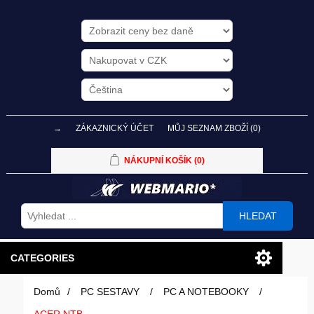
→
ZÁKAZNICKÝ ÚČET
MŮJ SEZNAM ZBOŽÍ
(0)
NÁKUPNÍ KOŠÍK
(0)
HLEDAT
CATEGORIES
Domů
/
PC SESTAVY
/
PC A NOTEBOOKY
/
PC SESTAVY