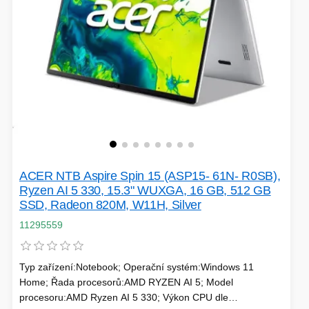
ACER NTB Aspire Spin 15 (ASP15- 61N- R0SB),
Ryzen AI 5 330, 15.3" WUXGA, 16 GB, 512 GB
SSD, Radeon 820M, W11H, Silver
11295559
Typ zařízení:Notebook; Operační systém:Windows 11
Home; Řada procesorů:AMD RYZEN AI 5; Model
procesoru:AMD Ryzen AI 5 330; Výkon CPU dle