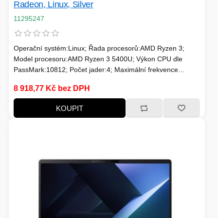
Radeon, Linux, Silver
FOTO A VIDEO
VENKOVNÍ JEDNOTKY
11295247
VENTILÁTORY
Operační systém:Linux; Řada procesorů:AMD Ryzen 3;
Model procesoru:AMD Ryzen 3 5400U; Výkon CPU dle
IO ZAŘÍZENÍ
PassMark:10812; Počet jader:4; Maximální frekvence
procesoru (GHz):4; Frekvence procesoru (GHz):2.6;
8 918,77 Kč bez DPH
TDP:15; Model grafické karty:AMD Radeon; Velikost paměti
RAM (GB):8; Typ panelu:IPS; Úhlopříčka displeje ("):15.6;
KOUPIT
HERNÍ SVĚT
Rozlišení displeje:1920x1080 (Full HD)
BAZAR
NAPÁJECÍ ZDROJ
TELEVIZE
KONVERTORY
ŽEHLIČKY
BAZAR