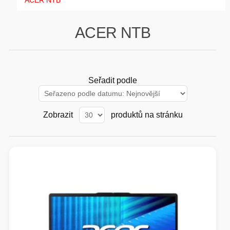
ACER NTB
GAMING
ACER NTB
HARDWARE
SOFTWARE
Seřadit podle
PERIFERIE
Zobrazit
produktů na stránku
AI PC STANICE
ENTERPRISE
HERNÍ NTB
ELEKTRONIKA
GRAFICKÉ KARTY
HOBBY
AI ENTERPRISE