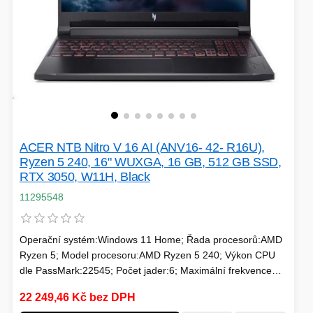
ACER NTB Nitro V 16 AI (ANV16- 42- R16U),
Ryzen 5 240, 16" WUXGA, 16 GB, 512 GB SSD,
RTX 3050, W11H, Black
11295548
Operační systém:Windows 11 Home; Řada procesorů:AMD
Ryzen 5; Model procesoru:AMD Ryzen 5 240; Výkon CPU
dle PassMark:22545; Počet jader:6; Maximální frekvence
procesoru (GHz):5; Frekvence procesoru (GHz):4.3;
22 249,46 Kč bez DPH
TDP:45; Model grafické karty:NVIDIA RTX 3050; Velikost