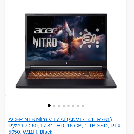
ACER NTB Nitro V 17 AI (ANV17- 41- R7B1),
Ryzen 7 260, 17.3" FHD, 16 GB, 1 TB SSD, RTX
5050, W11H, Black