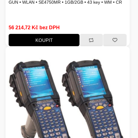
GUN • WLAN • SE4750MR • 1GB/2GB • 43 key • WM • CR
SERVERY
TONERY A VÁLCE
56 214,72 Kč bez DPH
KOUPIT
HERNÍ ŽIDLE
MONITORY
ADAPTÉRY - REDUKCE
ZÁLOŽNÍ ZDROJE, EPS
WINDOWS SERVER
PŘÍSLUŠENSTVÍ
VAŘENÍ
NÁPLNĚ A INKOUSTY
HERNÍ KAMERY