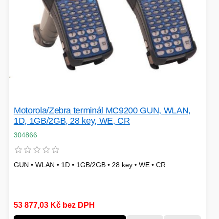
Motorola/Zebra terminál MC9200 GUN, WLAN,
1D, 1GB/2GB, 28 key, WE, CR
304866
GUN • WLAN • 1D • 1GB/2GB • 28 key • WE • CR
53 877,03 Kč bez DPH