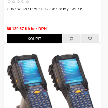
FOTO A VIDEO
VENKOVNÍ JEDNOTKY
GUN • WLAN • DPM • 1GB/2GB • 28 key • WE • IST
VENTILÁTORY
60 130,67 Kč bez DPH
IO ZAŘÍZENÍ
KOUPIT
HERNÍ SVĚT
BAZAR
NAPÁJECÍ ZDROJ
TELEVIZE
KONVERTORY
ŽEHLIČKY
BAZAR