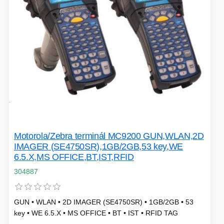
SÍTĚ
KLÁVESNICE A MYŠI
DOMÁCNOST
AI ROBOTIZACE
ZÁRUKY - SLUŽBY
NOVINKY
HERNÍ PODLOŽKY
CHYTRÉ OSVĚTLENÍ
INTERAKTIVNÍ HRAČKY
ZÁKLADNÍ DESKY - INTEL
Motorola/Zebra terminál MC9200 GUN,WLAN,2D
ZABEZPEČENÍ
SÍŤOVÉ PRVKY Pro
IMAGER (SE4750SR),1GB/2GB,53 key,WE
6.5.X,MS OFFICE,BT,IST,RFID
FLASH KARTY
304887
TOPENÍ
PRACOVNÍ STANICE
SOHO INTERNÍ DISKY
GUN • WLAN • 2D IMAGER (SE4750SR) • 1GB/2GB • 53
key • WE 6.5.X • MS OFFICE • BT • IST • RFID TAG