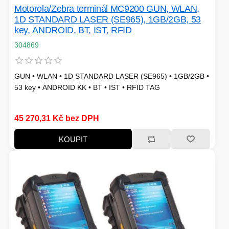
Motorola/Zebra terminál MC9200 GUN, WLAN,
1D STANDARD LASER (SE965), 1GB/2GB, 53
key, ANDROID, BT, IST, RFID
304869
GUN • WLAN • 1D STANDARD LASER (SE965) • 1GB/2GB •
53 key • ANDROID KK • BT • IST • RFID TAG
45 270,31 Kč bez DPH
KOUPIT