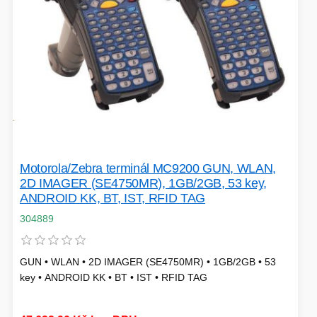
PÉČE O TĚLO
STOJANY
ALARMY A SETY
Motorola/Zebra terminál MC9200 GUN, WLAN,
2D IMAGER (SE4750MR), 1GB/2GB, 53 key,
ANDROID KK, BT, IST, RFID TAG
304889
PRAČKY
GUN • WLAN • 2D IMAGER (SE4750MR) • 1GB/2GB • 53
key • ANDROID KK • BT • IST • RFID TAG