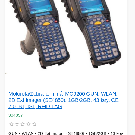
Motorola/Zebra terminál MC9200 GUN, WLAN,
2D Ext Imager (SE4850), 1GB/2GB, 43 key, CE
7.0, BT, IST, RFID TAG
304897
GUN • WLAN • 2D Ext Imager (SE4850) • 1GB/2GB • 43 key