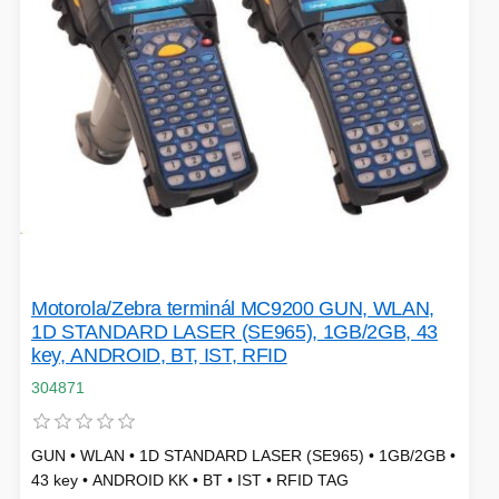
Motorola/Zebra terminál MC9200 GUN, WLAN,
1D STANDARD LASER (SE965), 1GB/2GB, 43
key, ANDROID, BT, IST, RFID
304871
GUN • WLAN • 1D STANDARD LASER (SE965) • 1GB/2GB •
43 key • ANDROID KK • BT • IST • RFID TAG