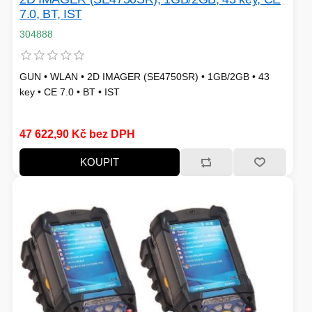
7.0, BT, IST
HERNÍ STOLY
304888
SVÍTILNY
NABÍJECÍ STANICE
GUN • WLAN • 2D IMAGER (SE4750SR) • 1GB/2GB • 43
ANTÉNY
key • CE 7.0 • BT • IST
INDUKCE - VAŘIČE
47 622,90 Kč bez DPH
KOUPIT
CHLAZENÍ
ŽÁROVKY
PŘÍSTUPOVÝ SYSTÉM