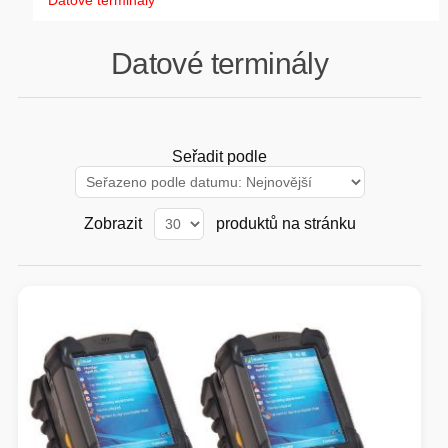
Datové terminály
GAMING
Datové terminály
HARDWARE
SOFTWARE
Seřadit podle
PERIFERIE
Zobrazit
produktů na stránku
AI PC STANICE
ENTERPRISE
HERNÍ NTB
ELEKTRONIKA
GRAFICKÉ KARTY
HOBBY
AI ENTERPRISE