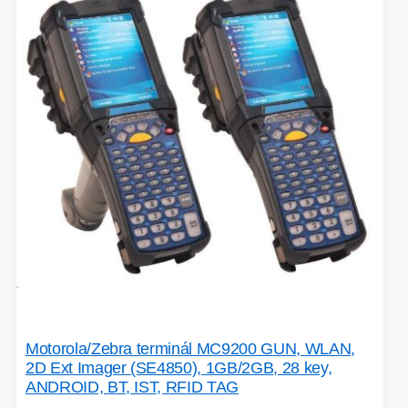
Motorola/Zebra terminál MC9200 GUN, WLAN,
2D Ext Imager (SE4850), 1GB/2GB, 28 key,
ANDROID, BT, IST, RFID TAG