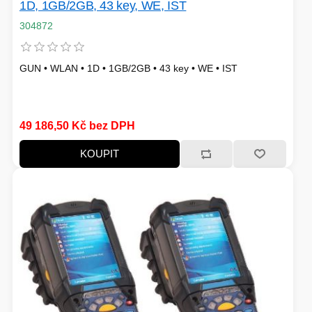
1D, 1GB/2GB, 43 key, WE, IST
304872
GUN • WLAN • 1D • 1GB/2GB • 43 key • WE • IST
49 186,50 Kč bez DPH
KOUPIT