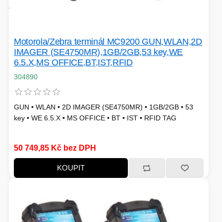
TISKOVÁ MÉDIA
MINIBARY
MINI-PC
Motorola/Zebra terminál MC9200 GUN,WLAN,2D
KOMERČNÍ PANELY
IMAGER (SE4750MR),1GB/2GB,53 key,WE
6.5.X,MS OFFICE,BT,IST,RFID
HERNÍ GAMEPADY
304890
HEADSETY & MIKROFONY
PROCESORY - AMD
PRODLUŽOVACÍ PŘÍVOD
GUN • WLAN • 2D IMAGER (SE4750MR) • 1GB/2GB • 53
key • WE 6.5.X • MS OFFICE • BT • IST • RFID TAG
MS COPILOT
IP KAMERY
50 749,85 Kč bez DPH
LEDNIČKY
KANCELÁŘSKÁ TECHNIKA
KOUPIT
PC A NOTEBOOKY
STORAGE-SMB