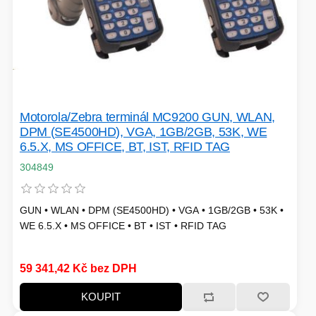
HERNÍ CASE
ZVONKY
CHYTRÁ ELEKTRONIKA
ADAPTÉRY USB/PCI
Motorola/Zebra terminál MC9200 GUN, WLAN,
DPM (SE4500HD), VGA, 1GB/2GB, 53K, WE
6.5.X, MS OFFICE, BT, IST, RFID TAG
TLAKOVÉ HRNCE
304849
GUN • WLAN • DPM (SE4500HD) • VGA • 1GB/2GB • 53K •
WE 6.5.X • MS OFFICE • BT • IST • RFID TAG
HERNÍ ROUTERY
59 341,42 Kč bez DPH
KOLOBĚŽKY
KOUPIT
OSTATNÍ - MOBIL