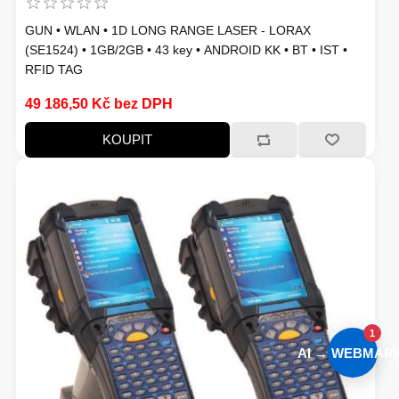
GUN • WLAN • 1D LONG RANGE LASER - LORAX
(SE1524) • 1GB/2GB • 43 key • ANDROID KK • BT • IST •
RFID TAG
49 186,50 Kč bez DPH
KOUPIT
1
AI → WEBMARI