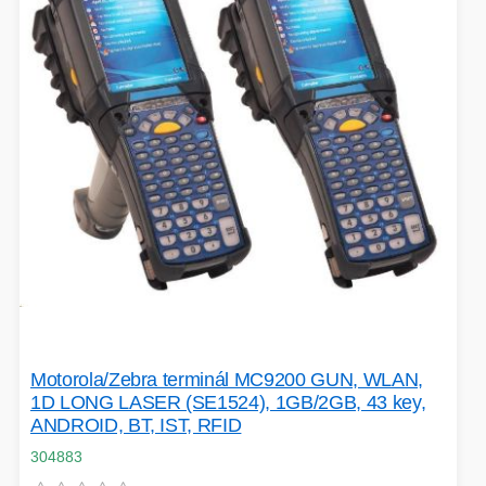
Motorola/Zebra terminál MC9200 GUN, WLAN,
1D LONG LASER (SE1524), 1GB/2GB, 43 key,
ANDROID, BT, IST, RFID
304883