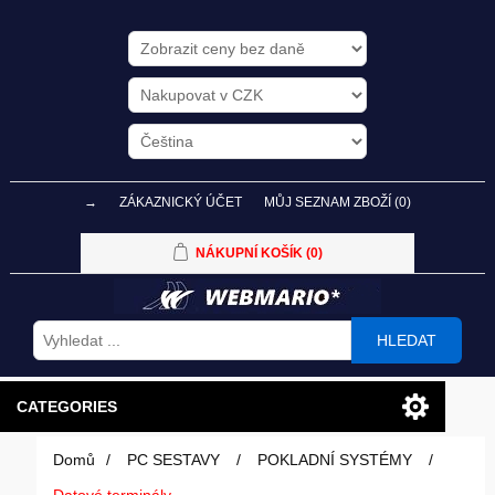
→
ZÁKAZNICKÝ ÚČET
MŮJ SEZNAM ZBOŽÍ
(0)
NÁKUPNÍ KOŠÍK
(0)
HLEDAT
CATEGORIES
Domů
/
PC SESTAVY
/
POKLADNÍ SYSTÉMY
/
PC SESTAVY