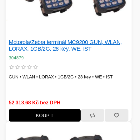
PC SKŘÍNĚ
USB KABELY
KALKULAČKY
VIRTUALIZACE
SÍŤOVÉ KABELY
GRILOVÁNÍ A PÁRTY
Motorola/Zebra terminál MC9200 GUN, WLAN,
LORAX, 1GB/2G, 28 key, WE, IST
PŘÍSLUŠENSTVÍ
304879
GUN • WLAN • LORAX • 1GB/2G • 28 key • WE • IST
HERNÍ MIKROFONY
CHLADIČE
ZÁSUVKY - VYPÍNAČE
52 313,68 Kč bez DPH
AUTO - MOTO
LINUX SERVER
OPTICKÉ KABELY
KOUPIT
TOPINKOVAČE