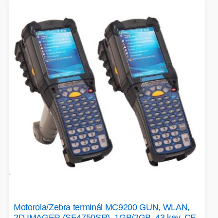
EXTENDER-REPEATER
FRITÉZY
HERNÍ ZDROJE
LOKÁTORY
BATERIE
SWITCHE
RÁDIA - STANICE
Motorola/Zebra terminál MC9200 GUN, WLAN,
2D IMAGER (SE4750SR), 1GB/2GB, 43 key, CE