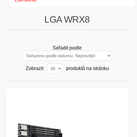
LGA WRX8
GAMING
LGA WRX8
HARDWARE
SOFTWARE
Seřadit podle
PERIFERIE
Zobrazit
produktů na stránku
AI PC STANICE
ENTERPRISE
HERNÍ NTB
ELEKTRONIKA
GRAFICKÉ KARTY
HOBBY
AI ENTERPRISE