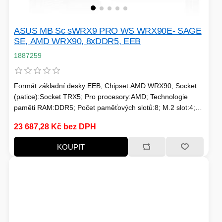
TISKOVÁ MÉDIA
MINIBARY
ASUS MB Sc sWRX9 PRO WS WRX90E- SAGE
MINI-PC
SE, AMD WRX90, 8xDDR5, EEB
KOMERČNÍ PANELY
1887259
HERNÍ GAMEPADY
HEADSETY & MIKROFONY
Formát základní desky:EEB; Chipset:AMD WRX90; Socket
(patice):Socket TRX5; Pro procesory:AMD; Technologie
PROCESORY - AMD
PRODLUŽOVACÍ PŘÍVOD
paměti RAM:DDR5; Počet paměťových slotů:8; M.2 slot:4;
SATA 3:4; Podpora RAID:0, 1, 5, 10; PCI Express x16:7; PCI
MS COPILOT
23 687,28 Kč bez DPH
IP KAMERY
Express x1:0; PCI:0; LAN:1Gbit/s, 10Gbit/s; Bezdrátové
připojení:bez; DisplayPort:0; HDMI:0; VGA:0; DVI:0;
KOUPIT
DisplayPort Type-C:0
LEDNIČKY
KANCELÁŘSKÁ TECHNIKA
PC A NOTEBOOKY
STORAGE-SMB