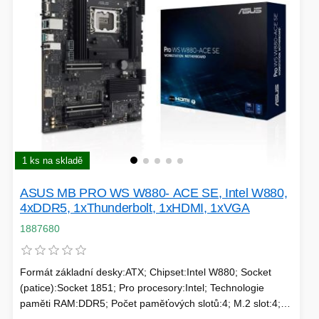
SÍTĚ
KLÁVESNICE A MYŠI
DOMÁCNOST
AI ROBOTIZACE
ZÁRUKY - SLUŽBY
NOVINKY
HERNÍ PODLOŽKY
CHYTRÉ OSVĚTLENÍ
1 ks na skladě
INTERAKTIVNÍ HRAČKY
ZÁKLADNÍ DESKY - INTEL
ASUS MB PRO WS W880- ACE SE, Intel W880,
ZABEZPEČENÍ
SÍŤOVÉ PRVKY Pro
4xDDR5, 1xThunderbolt, 1xHDMI, 1xVGA
1887680
FLASH KARTY
TOPENÍ
Formát základní desky:ATX; Chipset:Intel W880; Socket
PRACOVNÍ STANICE
SOHO INTERNÍ DISKY
(patice):Socket 1851; Pro procesory:Intel; Technologie
paměti RAM:DDR5; Počet paměťových slotů:4; M.2 slot:4;