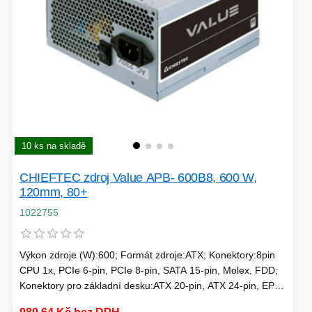
10 ks na skladě
CHIEFTEC zdroj Value APB- 600B8, 600 W,
120mm, 80+
1022755
Výkon zdroje (W):600; Formát zdroje:ATX; Konektory:8pin
CPU 1x, PCIe 6-pin, PCIe 8-pin, SATA 15-pin, Molex, FDD;
Konektory pro základní desku:ATX 20-pin, ATX 24-pin, EPS
8-pin; Efektivita zdroje:80 Plus; Podsvícení:Bez podsvícení