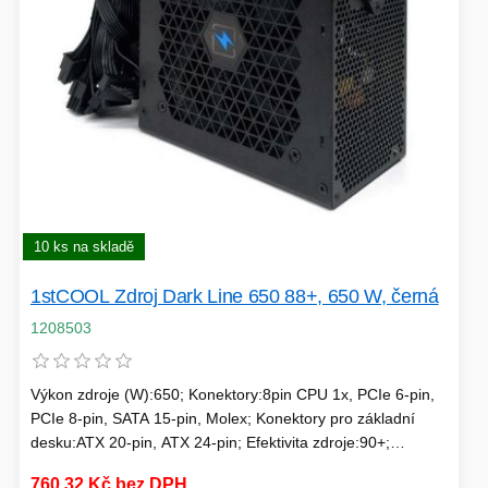
SÍTĚ
KLÁVESNICE A MYŠI
DOMÁCNOST
AI ROBOTIZACE
ZÁRUKY - SLUŽBY
NOVINKY
HERNÍ PODLOŽKY
CHYTRÉ OSVĚTLENÍ
10 ks na skladě
INTERAKTIVNÍ HRAČKY
ZÁKLADNÍ DESKY - INTEL
1stCOOL Zdroj Dark Line 650 88+, 650 W, černá
ZABEZPEČENÍ
SÍŤOVÉ PRVKY Pro
1208503
FLASH KARTY
TOPENÍ
Výkon zdroje (W):650; Konektory:8pin CPU 1x, PCIe 6-pin,
PCIe 8-pin, SATA 15-pin, Molex; Konektory pro základní
PRACOVNÍ STANICE
SOHO INTERNÍ DISKY
desku:ATX 20-pin, ATX 24-pin; Efektivita zdroje:90+;
Podsvícení:Bez podsvícení
760,32 Kč bez DPH