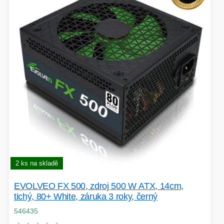
VOLNÝ ČAS
OSTATNÍ TECHNIKA
2 ks na skladě
EVOLVEO FX 500, zdroj 500 W ATX, 14cm,
tichý, 80+ White, záruka 3 roky, černý
546435
PŘÍSLUŠENSTVÍ