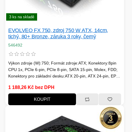
3 ks na skladě
HERNÍ CASE
EVOLVEO FX 750, zdroj 750 W ATX, 14cm,
ZVONKY
tichý, 80+ Bronze, záruka 3 roky, černý
CHYTRÁ ELEKTRONIKA
546492
ADAPTÉRY USB/PCI
Výkon zdroje (W):750; Formát zdroje:ATX; Konektory:8pin
TLAKOVÉ HRNCE
CPU 1x, PCIe 6-pin, PCIe 8-pin, SATA 15-pin, Molex, FDD;
Konektory pro základní desku:ATX 20-pin, ATX 24-pin, EPS
8-pin; Efektivita zdroje:80 Plus Bronze; Podsvícení:Bez
1 188,26 Kč bez DPH
podsvícení
KOUPIT
HERNÍ ROUTERY
KOLOBĚŽKY
OSTATNÍ - MOBIL