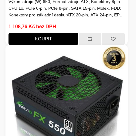
Výkon zdroje (W):650; Formát zdroje:ATX; Konektory:8pin
CPU 1x, PCIe 6-pin, PCIe 8-pin, SATA 15-pin, Molex, FDD;
HERNÍ STOLY
Konektory pro základní desku:ATX 20-pin, ATX 24-pin, EPS
8-pin; Efektivita zdroje:80 Plus Bronze; Podsvícení:Bez
SVÍTILNY
1 108,76 Kč bez DPH
podsvícení
NABÍJECÍ STANICE
KOUPIT
ANTÉNY
INDUKCE - VAŘIČE
CHLAZENÍ
ŽÁROVKY
PŘÍSTUPOVÝ SYSTÉM