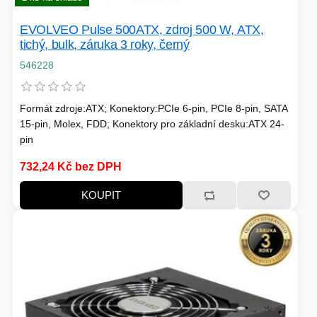
TISKOVÁ MÉDIA
MINIBARY
EVOLVEO Pulse 500ATX, zdroj 500 W, ATX,
tichý, bulk, záruka 3 roky, černý
MINI-PC
KOMERČNÍ PANELY
546228
HERNÍ GAMEPADY
Formát zdroje:ATX; Konektory:PCIe 6-pin, PCIe 8-pin, SATA
HEADSETY & MIKROFONY
15-pin, Molex, FDD; Konektory pro základní desku:ATX 24-
pin
PROCESORY - AMD
PRODLUŽOVACÍ PŘÍVOD
732,24 Kč bez DPH
MS COPILOT
IP KAMERY
KOUPIT
LEDNIČKY
KANCELÁŘSKÁ TECHNIKA
PC A NOTEBOOKY
STORAGE-SMB