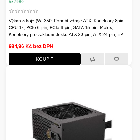
557980
Výkon zdroje (W):350; Formát zdroje:ATX; Konektory:8pin
CPU 1x, PCIe 6-pin, PCIe 8-pin, SATA 15-pin, Molex;
Konektory pro základní desku:ATX 20-pin, ATX 24-pin, EPS
8-pin; Efektivita zdroje:80 Plus; Podsvícení:Bez podsvícení
984,96 Kč bez DPH
KOUPIT