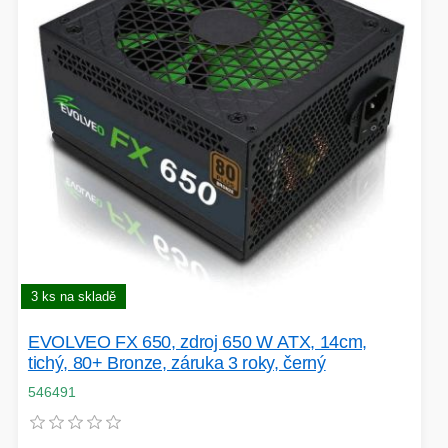
EXTENDER-REPEATER
FRITÉZY
HERNÍ ZDROJE
LOKÁTORY
BATERIE
SWITCHE
3 ks na skladě
EVOLVEO FX 650, zdroj 650 W ATX, 14cm,
RÁDIA - STANICE
tichý, 80+ Bronze, záruka 3 roky, černý
546491