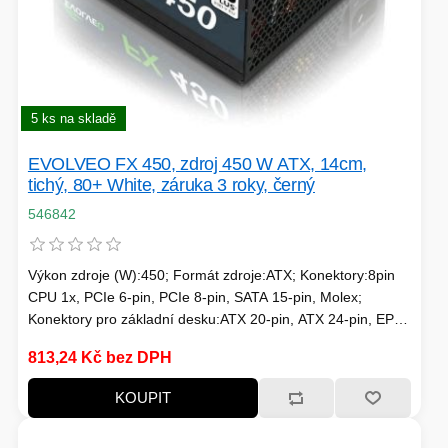
5 ks na skladě
EVOLVEO FX 450, zdroj 450 W ATX, 14cm,
tichý, 80+ White, záruka 3 roky, černý
546842
Výkon zdroje (W):450; Formát zdroje:ATX; Konektory:8pin
CPU 1x, PCIe 6-pin, PCIe 8-pin, SATA 15-pin, Molex;
Konektory pro základní desku:ATX 20-pin, ATX 24-pin, EPS
8-pin; Efektivita zdroje:80 Plus; Podsvícení:Bez podsvícení
813,24 Kč bez DPH
KOUPIT