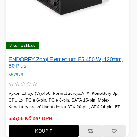
3 ks na skladě
ENDORFY Zdroj Elementum E5 450 W, 120mm,
80 Plus
557979
Výkon zdroje (W):450; Formát zdroje:ATX; Konektory:8pin
CPU 1x, PCIe 6-pin, PCIe 8-pin, SATA 15-pin, Molex;
Konektory pro základní desku:ATX 20-pin, ATX 24-pin, EPS
8-pin; Efektivita zdroje:80 Plus; Podsvícení:Bez podsvícení
655,56 Kč bez DPH
KOUPIT