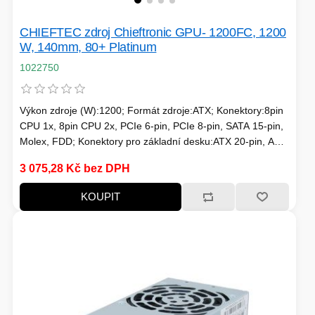
CHIEFTEC zdroj Chieftronic GPU- 1200FC, 1200
W, 140mm, 80+ Platinum
1022750
Výkon zdroje (W):1200; Formát zdroje:ATX; Konektory:8pin
CPU 1x, 8pin CPU 2x, PCIe 6-pin, PCIe 8-pin, SATA 15-pin,
Molex, FDD; Konektory pro základní desku:ATX 20-pin, ATX
24-pin, EPS 8-pin; Modulární kabeláž; Efektivita zdroje:80
3 075,28 Kč bez DPH
Plus Platinum; Vlastnosti zdroje:Modulární kabeláž;
Podsvícení:Bez podsvícení
KOUPIT