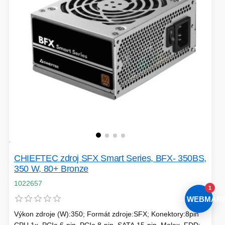
CHIEFTEC zdroj SFX Smart Series, BFX- 350BS,
350 W, 80+ Bronze
1022657
1
AI → WEBMARI
Výkon zdroje (W):350; Formát zdroje:SFX; Konektory:8pin
CPU 1x, PCIe 6-pin, PCIe 8-pin, SATA 15-pin, Molex, FDD;