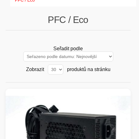
PFC / Eco
GAMING
PFC / Eco
HARDWARE
SOFTWARE
Seřadit podle
PERIFERIE
Zobrazit
produktů na stránku
AI PC STANICE
ENTERPRISE
HERNÍ NTB
ELEKTRONIKA
GRAFICKÉ KARTY
HOBBY
AI ENTERPRISE