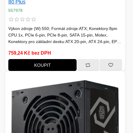
80 Plus
557978
Výkon zdroje (W):550; Formát zdroje:ATX; Konektory:8pin
CPU 1x, PCIe 6-pin, PCIe 8-pin, SATA 15-pin, Molex;
Konektory pro základní desku:ATX 20-pin, ATX 24-pin, EPS
8-pin; Efektivita zdroje:80 Plus; Podsvícení:Bez podsvícení
759,24 Kč bez DPH
KOUPIT