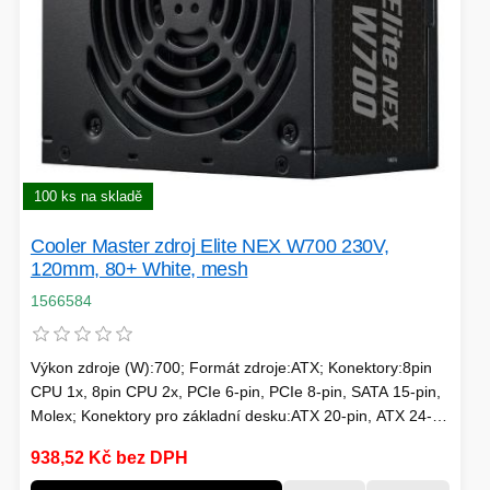
100 ks na skladě
Cooler Master zdroj Elite NEX W700 230V,
120mm, 80+ White, mesh
1566584
Výkon zdroje (W):700; Formát zdroje:ATX; Konektory:8pin
CPU 1x, 8pin CPU 2x, PCIe 6-pin, PCIe 8-pin, SATA 15-pin,
Molex; Konektory pro základní desku:ATX 20-pin, ATX 24-
pin, EPS 8-pin; Efektivita zdroje:80 Plus; Podsvícení:Bez
938,52 Kč bez DPH
podsvícení