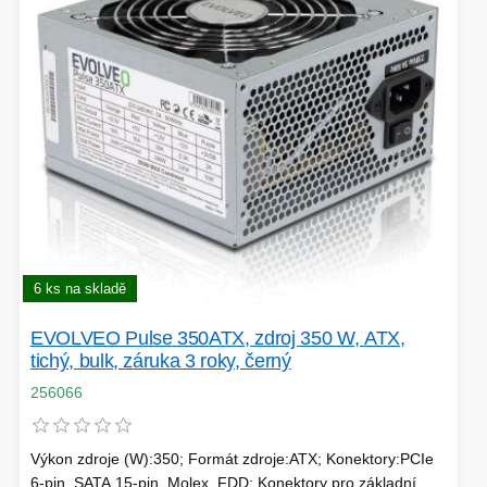
VÝPRODEJ
HERNÍ MYŠI
ROZŠIŘUJÍCÍ KARTY
OSVĚTLENÍ
PROJEKTORY
BACKUP SERVER
PATCH PANELY
ROBOTY - MIXÉRY
6 ks na skladě
POUKAZY
EVOLVEO Pulse 350ATX, zdroj 350 W, ATX,
tichý, bulk, záruka 3 roky, černý
256066
HERNÍ KLÁVESNICE
Výkon zdroje (W):350; Formát zdroje:ATX; Konektory:PCIe
PAMĚTI RAM
DEKORACE
6-pin, SATA 15-pin, Molex, FDD; Konektory pro základní