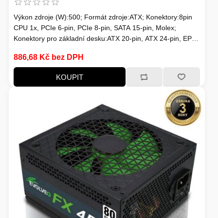
Výkon zdroje (W):500; Formát zdroje:ATX; Konektory:8pin
CPU 1x, PCIe 6-pin, PCIe 8-pin, SATA 15-pin, Molex;
Konektory pro základní desku:ATX 20-pin, ATX 24-pin, EPS
8-pin; Efektivita zdroje:80 Plus; Podsvícení:Bez podsvícení
886,68 Kč bez DPH
KOUPIT