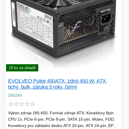
HERNÍ ÚLOŽIŠTĚ A PAMĚTI
PEVNÉ DISKY
KLIMATIZACE
REPRODUKTORY a SOUNDBARY
GRAFICKÉ APLIKACE
KONEKTORY
MIKROVLNNÉ TROUBY
POKLADNÍ SYSTÉMY
TISKÁRNY A MULTIFUNKCE
ZÁLOHOVACÍ SYSTÉMY
10 ks na skladě
EVOLVEO Pulse 450ATX, zdroj 450 W, ATX,
HERNÍ MONITORY
tichý, bulk, záruka 3 roky, černý
NAPÁJECÍ ZDROJE
256240
DOPLŇKY
WEBKAMERY
CLOUDOVÉ APLIKACE
ÚLOŽIŠTĚ KAMERY
Výkon zdroje (W):450; Formát zdroje:ATX; Konektory:8pin
CPU 1x, PCIe 6-pin, PCIe 8-pin, SATA 15-pin, Molex, FDD;
Konektory pro základní desku:ATX 20-pin, ATX 24-pin, EPS
PŘÍPRAVA NÁPOJŮ