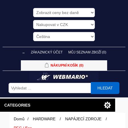
→
ZÁKAZNICKÝ ÚČET
MŮJ SEZNAM ZBOŽÍ
(0)
NÁKUPNÍ KOŠÍK
(0)
HLEDAT
CATEGORIES
Domů
/
HARDWARE
/
NAPÁJECÍ ZDROJE
/
PC SESTAVY