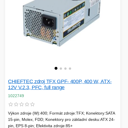
CHIEFTEC zdroj TFX GPF- 400P, 400 W, ATX-
12V V.2.3, PFC, full range
1022749
Výkon zdroje (W):400; Formát zdroje:TFX; Konektory:SATA
15-pin, Molex, FDD; Konektory pro základní desku:ATX 24-
pin, EPS 8-pin; Efektivita zdroje:85+