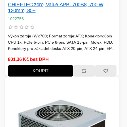
CHIEFTEC zdroj Value APB- 700B8, 700 W,
120mm, 80+
1022756
Výkon zdroje (W):700; Formát zdroje:ATX; Konektory:8pin
CPU 1x, PCIe 6-pin, PCIe 8-pin, SATA 15-pin, Molex, FDD;
Konektory pro základní desku:ATX 20-pin, ATX 24-pin, EPS
8-pin; Efektivita zdroje:80 Plus; Podsvícení:Bez podsvícení
801,36 Kč bez DPH
KOUPIT