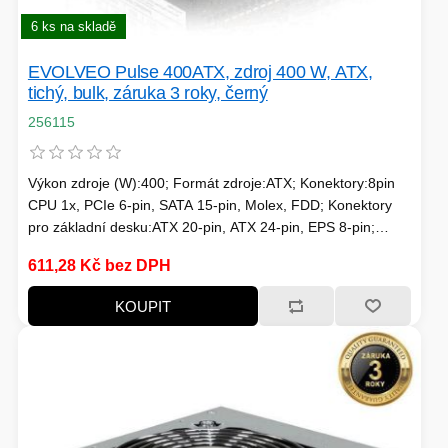
PC SKŘÍNĚ
USB KABELY
6 ks na skladě
KALKULAČKY
VIRTUALIZACE
SÍŤOVÉ KABELY
EVOLVEO Pulse 400ATX, zdroj 400 W, ATX,
tichý, bulk, záruka 3 roky, černý
256115
GRILOVÁNÍ A PÁRTY
PŘÍSLUŠENSTVÍ
Výkon zdroje (W):400; Formát zdroje:ATX; Konektory:8pin
CPU 1x, PCIe 6-pin, SATA 15-pin, Molex, FDD; Konektory
pro základní desku:ATX 20-pin, ATX 24-pin, EPS 8-pin;
Podsvícení:Bez podsvícení
HERNÍ MIKROFONY
611,28 Kč bez DPH
CHLADIČE
ZÁSUVKY - VYPÍNAČE
KOUPIT
AUTO - MOTO
LINUX SERVER
OPTICKÉ KABELY
TOPINKOVAČE