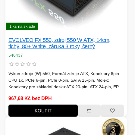
PÉČE O TĚLO
1 ks na skladě
STOJANY
EVOLVEO FX 550, zdroj 550 W ATX, 14cm,
tichý, 80+ White, záruka 3 roky, černý
546437
ALARMY A SETY
Výkon zdroje (W):550; Formát zdroje:ATX; Konektory:8pin
CPU 1x, PCIe 6-pin, PCIe 8-pin, SATA 15-pin, Molex;
Konektory pro základní desku:ATX 20-pin, ATX 24-pin, EPS
8-pin; Efektivita zdroje:80 Plus; Podsvícení:Bez podsvícení
PRAČKY
967,68 Kč bez DPH
KOUPIT