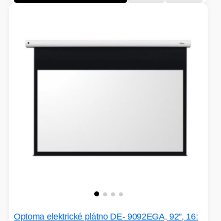
Optoma elektrické plátno DE- 9092EGA, 92", 16: