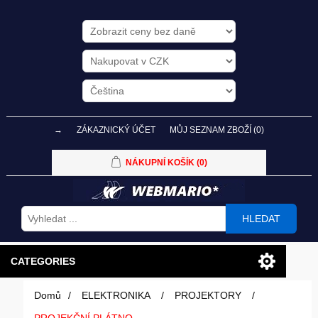
→
ZÁKAZNICKÝ ÚČET
MŮJ SEZNAM ZBOŽÍ
(0)
NÁKUPNÍ KOŠÍK
(0)
HLEDAT
CATEGORIES
Domů
/
ELEKTRONIKA
/
PROJEKTORY
/
PC SESTAVY