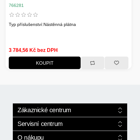
766281
Typ příslušenství:Nástěnná plátna
3 784,56 Kč bez DPH
KOUPIT
Zákaznické centrum
Služby +420 224 352 024
Servisní centrum
Pro modely AI
Obchod +420 774 529 522
Servis výpočetní techniky
O nákupu
Nová řada pro rok 2026