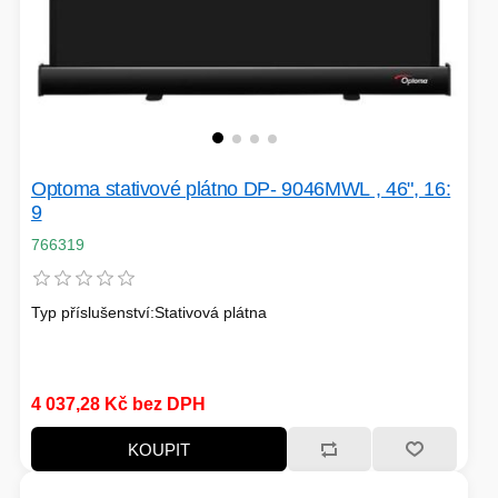
Optoma stativové plátno DP- 9046MWL , 46", 16:
9
766319
Typ příslušenství:Stativová plátna
4 037,28 Kč bez DPH
KOUPIT