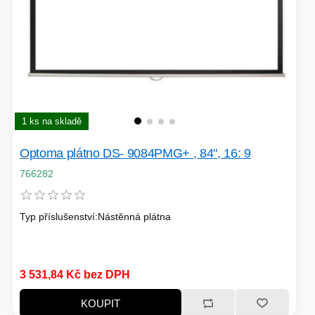
1 ks na skladě
Optoma plátno DS- 9084PMG+ , 84", 16: 9
766282
Typ příslušenství:Nástěnná plátna
3 531,84 Kč bez DPH
KOUPIT