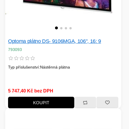
HERNÍ CASE
ZVONKY
CHYTRÁ ELEKTRONIKA
Optoma plátno DS- 9106MGA, 106", 16: 9
ADAPTÉRY USB/PCI
793093
TLAKOVÉ HRNCE
Typ příslušenství:Nástěnná plátna
5 747,40 Kč bez DPH
HERNÍ ROUTERY
KOUPIT
KOLOBĚŽKY
OSTATNÍ - MOBIL