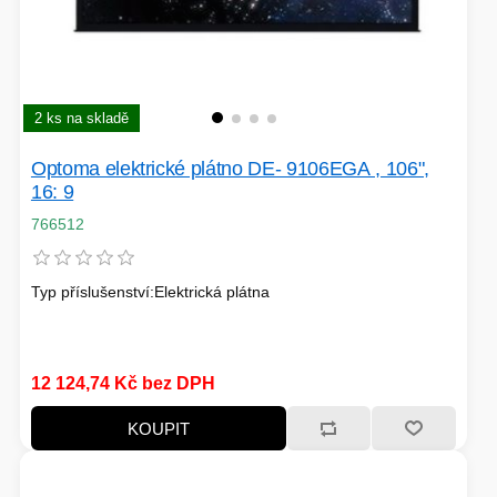
PÉČE O TĚLO
2 ks na skladě
STOJANY
Optoma elektrické plátno DE- 9106EGA , 106",
16: 9
766512
ALARMY A SETY
Typ příslušenství:Elektrická plátna
PRAČKY
12 124,74 Kč bez DPH
KOUPIT