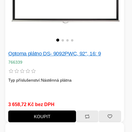
Optoma plátno DS- 9092PWC, 92", 16: 9
766339
Typ příslušenství:Nástěnná plátna
3 658,72 Kč bez DPH
KOUPIT