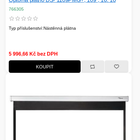
Optoma plátno DS- 1109PMG+, 109", 16: 10
766305
Typ příslušenství:Nástěnná plátna
5 996,66 Kč bez DPH
KOUPIT