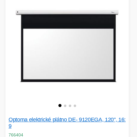
VOLNÝ ČAS
OSTATNÍ TECHNIKA
Optoma elektrické plátno DE- 9120EGA, 120", 16:
9
766404
PŘÍSLUŠENSTVÍ