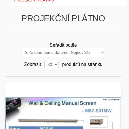
PROJEKČNÍ PLÁTNO
GAMING
PROJEKČNÍ PLÁTNO
HARDWARE
SOFTWARE
Seřadit podle
PERIFERIE
Zobrazit
produktů na stránku
AI PC STANICE
ENTERPRISE
HERNÍ NTB
ELEKTRONIKA
GRAFICKÉ KARTY
HOBBY
AI ENTERPRISE