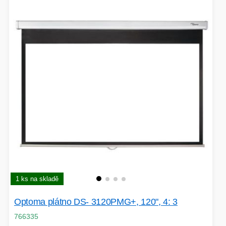
1 ks na skladě
Optoma plátno DS- 3120PMG+, 120", 4: 3
766335