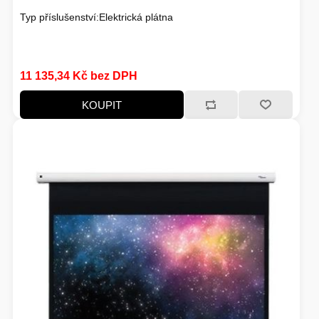
Typ příslušenství:Elektrická plátna
HERNÍ STOLY
SVÍTILNY
NABÍJECÍ STANICE
11 135,34 Kč bez DPH
ANTÉNY
KOUPIT
INDUKCE - VAŘIČE
CHLAZENÍ
ŽÁROVKY
PŘÍSTUPOVÝ SYSTÉM