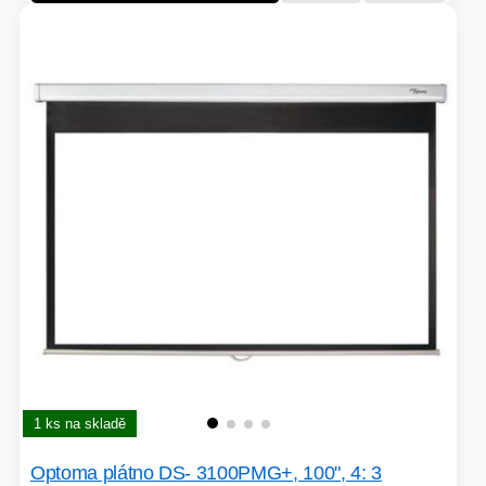
1 ks na skladě
Optoma plátno DS- 3100PMG+, 100", 4: 3