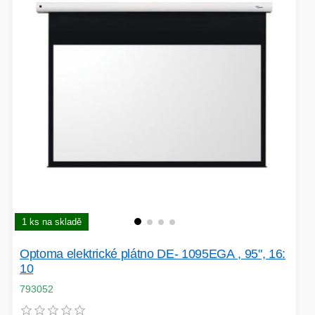
EXTENDER-REPEATER
FRITÉZY
HERNÍ ZDROJE
LOKÁTORY
BATERIE
SWITCHE
1 ks na skladě
RÁDIA - STANICE
Optoma elektrické plátno DE- 1095EGA , 95", 16:
10
793052