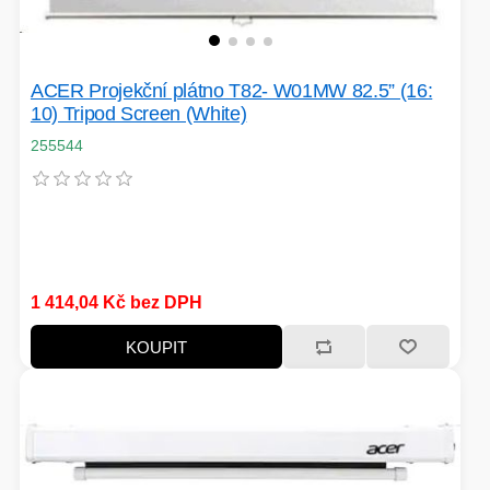
TISKOVÁ MÉDIA
MINIBARY
MINI-PC
ACER Projekční plátno T82- W01MW 82.5” (16:
KOMERČNÍ PANELY
10) Tripod Screen (White)
255544
HERNÍ GAMEPADY
HEADSETY & MIKROFONY
PROCESORY - AMD
PRODLUŽOVACÍ PŘÍVOD
MS COPILOT
IP KAMERY
1 414,04 Kč bez DPH
LEDNIČKY
KOUPIT
KANCELÁŘSKÁ TECHNIKA
PC A NOTEBOOKY
ZÁLOHOVACÍ SYSTÉMY