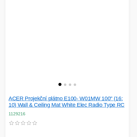
HERNÍ ÚLOŽIŠTĚ A PAMĚTI
PEVNÉ DISKY
KLIMATIZACE
REPRODUKTORY a SOUNDBARY
GRAFICKÉ APLIKACE
KONEKTORY
MIKROVLNNÉ TROUBY
POKLADNÍ SYSTÉMY
TISKÁRNY A MULTIFUNKCE
SMB PRODUKTY
HERNÍ MONITORY
ACER Projekční plátno E100- W01MW 100" (16:
NAPÁJECÍ ZDROJE
DOPLŇKY
10) Wall & Ceiling Mat White Elec Radio Type RC
WEBKAMERY
CLOUDOVÉ APLIKACE
1129216
ÚLOŽIŠTĚ KAMERY
PŘÍPRAVA NÁPOJŮ