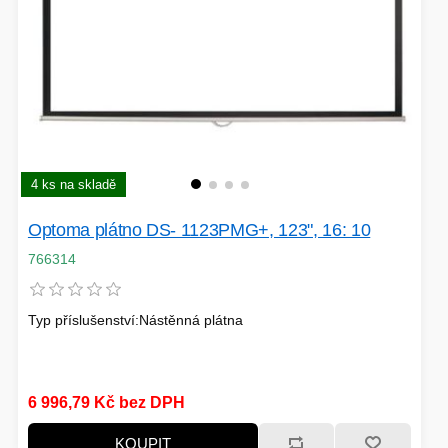
4 ks na skladě
Optoma plátno DS- 1123PMG+, 123", 16: 10
766314
Typ příslušenství:Nástěnná plátna
6 996,79 Kč bez DPH
KOUPIT