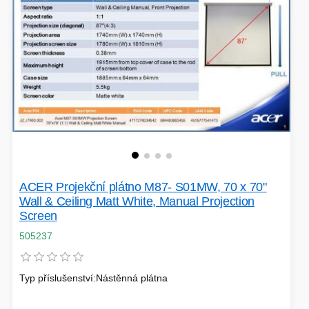
SÍTĚ
KLÁVESNICE A MYŠI
DOMÁCNOST
AI ROBOTIZACE
ZÁRUKY - SLUŽBY
NOVINKY
HERNÍ PODLOŽKY
CHYTRÉ OSVĚTLENÍ
INTERAKTIVNÍ HRAČKY
ZÁKLADNÍ DESKY - INTEL
ACER Projekční plátno M87- S01MW, 70 x 70"
ZABEZPEČENÍ
SÍŤOVÉ PRVKY Pro
Wall & Ceiling Matt White, Manual Projection
Screen
FLASH KARTY
505237
TOPENÍ
PRACOVNÍ STANICE
SOHO INTERNÍ DISKY
Typ příslušenství:Nástěnná plátna