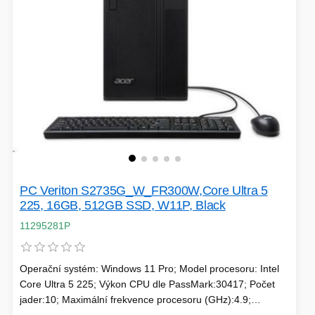
SÍTĚ
KLÁVESNICE A MYŠI
DOMÁCNOST
AI ROBOTIZACE
ZÁRUKY - SLUŽBY
NOVINKY
HERNÍ PODLOŽKY
CHYTRÉ OSVĚTLENÍ
INTERAKTIVNÍ HRAČKY
ZÁKLADNÍ DESKY - INTEL
PC Veriton S2735G_W_FR300W,Core Ultra 5
ZABEZPEČENÍ
SÍŤOVÉ PRVKY Pro
225, 16GB, 512GB SSD, W11P, Black
11295281P
FLASH KARTY
TOPENÍ
Operační systém: Windows 11 Pro; Model procesoru: Intel
PRACOVNÍ STANICE
SOHO INTERNÍ DISKY
Core Ultra 5 225; Výkon CPU dle PassMark:30417; Počet
jader:10; Maximální frekvence procesoru (GHz):4.9;