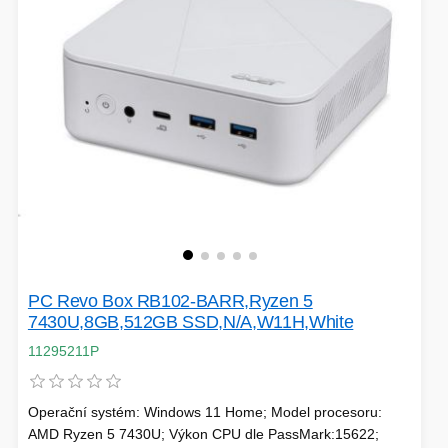
HERNÍ ÚLOŽIŠTĚ A PAMĚTI
PEVNÉ DISKY
KLIMATIZACE
REPRODUKTORY a SOUNDBARY
GRAFICKÉ APLIKACE
KONEKTORY
MIKROVLNNÉ TROUBY
POKLADNÍ SYSTÉMY
TISKÁRNY A MULTIFUNKCE
ZÁLOHOVACÍ SYSTÉMY
HERNÍ MONITORY
PC Revo Box RB102-BARR,Ryzen 5
7430U,8GB,512GB SSD,N/A,W11H,White
NAPÁJECÍ ZDROJE
DOPLŇKY
11295211P
WEBKAMERY
CLOUDOVÉ APLIKACE
ÚLOŽIŠTĚ KAMERY
Operační systém: Windows 11 Home; Model procesoru:
AMD Ryzen 5 7430U; Výkon CPU dle PassMark:15622;
PŘÍPRAVA NÁPOJŮ