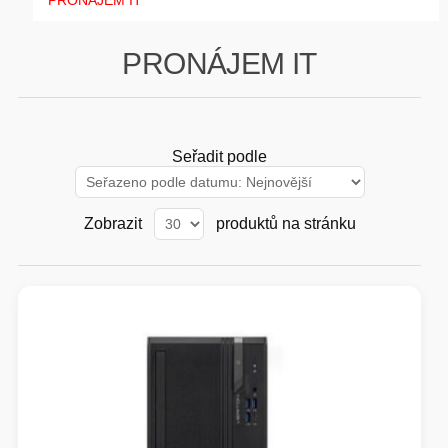
PRONÁJEM IT
GAMING
PRONÁJEM IT
HARDWARE
SOFTWARE
Seřadit podle
PERIFERIE
Zobrazit
produktů na stránku
AI PC STANICE
ENTERPRISE
HERNÍ NTB
ELEKTRONIKA
GRAFICKÉ KARTY
HOBBY
AI ENTERPRISE