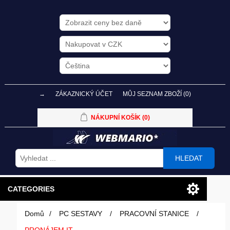
→
ZÁKAZNICKÝ ÚČET
MŮJ SEZNAM ZBOŽÍ
(0)
NÁKUPNÍ KOŠÍK
(0)
HLEDAT
CATEGORIES
Domů
/
PC SESTAVY
/
PRACOVNÍ STANICE
/
PC SESTAVY