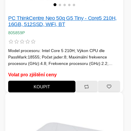
TISKOVÁ MÉDIA
MINIBARY
PC ThinkCentre Neo 50q G5 Tiny - Core5 210H,
MINI-PC
16GB, 512SSD, WiFi, BT
KOMERČNÍ PANELY
805859P
HERNÍ GAMEPADY
HEADSETY & MIKROFONY
Model procesoru: Intel Core 5 210H; Výkon CPU dle
PassMark:18555; Počet jader:8; Maximální frekvence
PROCESORY - AMD
PRODLUŽOVACÍ PŘÍVOD
procesoru (GHz):4.8; Frekvence procesoru (GHz):2.2;
TDP:45; Intel UHD; Typ paměti:DDR5 SODIMM; Velikost
MS COPILOT
Volat pro zjištění ceny
IP KAMERY
paměti RAM (GB):16
KOUPIT
LEDNIČKY
KANCELÁŘSKÁ TECHNIKA
PC A NOTEBOOKY
STORAGE-SMB