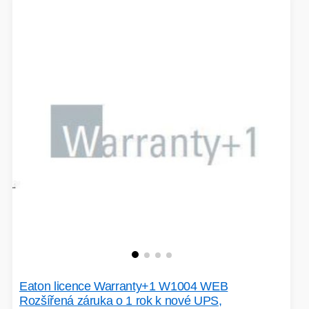
VÝPRODEJ
HERNÍ MYŠI
ROZŠIŘUJÍCÍ KARTY
OSVĚTLENÍ
PROJEKTORY
BACKUP SERVER
PATCH PANELY
ROBOTY - MIXÉRY
POUKAZY
HERNÍ KLÁVESNICE
Eaton licence Warranty+1 W1004 WEB
PAMĚTI RAM
DEKORACE
Rozšířená záruka o 1 rok k nové UPS,