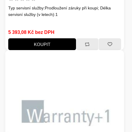
Typ servisní služby:Prodloužení záruky při koupi; Délka
SERVERY
TONERY A VÁLCE
servisní služby (v letech):1
5 393,08 Kč bez DPH
HERNÍ ŽIDLE
KOUPIT
MONITORY
ADAPTÉRY - REDUKCE
ZÁLOŽNÍ ZDROJE, EPS
WINDOWS SERVER
PŘÍSLUŠENSTVÍ
VAŘENÍ
NÁPLNĚ A INKOUSTY
HERNÍ KAMERY