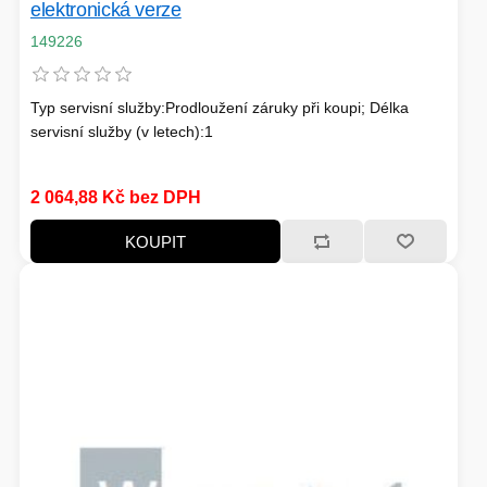
elektronická verze
FOTO A VIDEO
VENKOVNÍ JEDNOTKY
149226
VENTILÁTORY
Typ servisní služby:Prodloužení záruky při koupi; Délka
servisní služby (v letech):1
IO ZAŘÍZENÍ
2 064,88 Kč bez DPH
KOUPIT
HERNÍ SVĚT
BAZAR
NAPÁJECÍ ZDROJ
TELEVIZE
KONVERTORY
ŽEHLIČKY
BAZAR