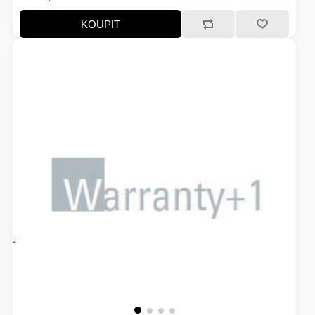
EXTENDER-REPEATER
KOUPIT
FRITÉZY
HERNÍ ZDROJE
LOKÁTORY
BATERIE
SWITCHE
RÁDIA - STANICE