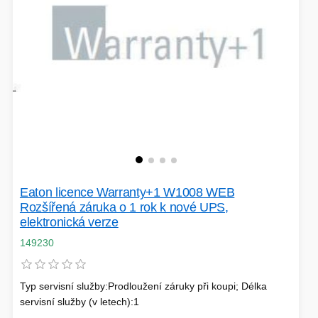
SÍTĚ
KLÁVESNICE A MYŠI
DOMÁCNOST
AI ROBOTIZACE
ZÁRUKY - SLUŽBY
NOVINKY
HERNÍ PODLOŽKY
CHYTRÉ OSVĚTLENÍ
INTERAKTIVNÍ HRAČKY
ZÁKLADNÍ DESKY - INTEL
Eaton licence Warranty+1 W1008 WEB
ZABEZPEČENÍ
SÍŤOVÉ PRVKY Pro
Rozšířená záruka o 1 rok k nové UPS,
elektronická verze
FLASH KARTY
149230
TOPENÍ
PRACOVNÍ STANICE
SOHO INTERNÍ DISKY
Typ servisní služby:Prodloužení záruky při koupi; Délka
servisní služby (v letech):1