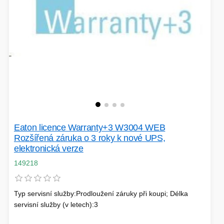
Eaton licence Warranty+3 W3004 WEB
Rozšířená záruka o 3 roky k nové UPS,
elektronická verze
149218
Typ servisní služby:Prodloužení záruky při koupi; Délka
servisní služby (v letech):3