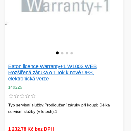
HERNÍ CASE
ZVONKY
CHYTRÁ ELEKTRONIKA
ADAPTÉRY USB/PCI
TLAKOVÉ HRNCE
Eaton licence Warranty+1 W1003 WEB
Rozšířená záruka o 1 rok k nové UPS,
elektronická verze
149225
HERNÍ ROUTERY
Typ servisní služby:Prodloužení záruky při koupi; Délka
servisní služby (v letech):1
KOLOBĚŽKY
OSTATNÍ - MOBIL
1 232,78 Kč bez DPH