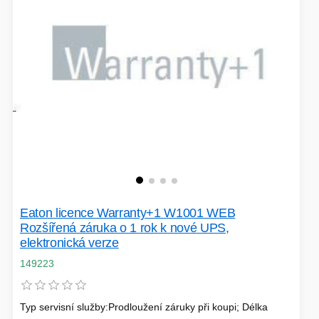
PÉČE O TĚLO
STOJANY
ALARMY A SETY
Eaton licence Warranty+1 W1001 WEB
PRAČKY
Rozšířená záruka o 1 rok k nové UPS,
elektronická verze
149223
Typ servisní služby:Prodloužení záruky při koupi; Délka