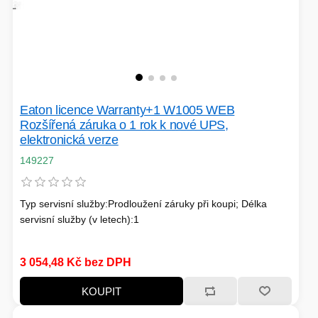
PC SKŘÍNĚ
USB KABELY
KALKULAČKY
VIRTUALIZACE
SÍŤOVÉ KABELY
GRILOVÁNÍ A PÁRTY
Eaton licence Warranty+1 W1005 WEB
PŘÍSLUŠENSTVÍ
Rozšířená záruka o 1 rok k nové UPS,
elektronická verze
149227
HERNÍ MIKROFONY
Typ servisní služby:Prodloužení záruky při koupi; Délka
CHLADIČE
ZÁSUVKY - VYPÍNAČE
servisní služby (v letech):1
AUTO - MOTO
LINUX SERVER
OPTICKÉ KABELY
3 054,48 Kč bez DPH
KOUPIT
TOPINKOVAČE