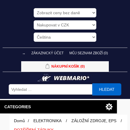
→
ZÁKAZNICKÝ ÚČET
MŮJ SEZNAM ZBOŽÍ
(0)
NÁKUPNÍ KOŠÍK
(0)
HLEDAT
CATEGORIES
Domů
/
ELEKTRONIKA
/
ZÁLOŽNÍ ZDROJE, EPS
/
PC SESTAVY