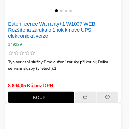
TISKOVÁ MÉDIA
MINIBARY
MINI-PC
Eaton licence Warranty+1 W1007 WEB
KOMERČNÍ PANELY
Rozšířená záruka o 1 rok k nové UPS,
elektronická verze
HERNÍ GAMEPADY
149229
HEADSETY & MIKROFONY
PROCESORY - AMD
PRODLUŽOVACÍ PŘÍVOD
Typ servisní služby:Prodloužení záruky při koupi; Délka
servisní služby (v letech):1
MS COPILOT
IP KAMERY
8 894,05 Kč bez DPH
LEDNIČKY
KANCELÁŘSKÁ TECHNIKA
KOUPIT
PC A NOTEBOOKY
STORAGE-SMB