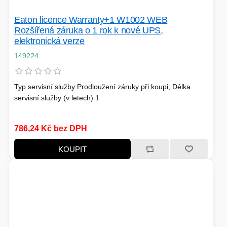
HERNÍ STOLY
Eaton licence Warranty+1 W1002 WEB
Rozšířená záruka o 1 rok k nové UPS,
SVÍTILNY
elektronická verze
NABÍJECÍ STANICE
149224
ANTÉNY
Typ servisní služby:Prodloužení záruky při koupi; Délka
INDUKCE - VAŘIČE
servisní služby (v letech):1
786,24 Kč bez DPH
CHLAZENÍ
KOUPIT
ŽÁROVKY
PŘÍSTUPOVÝ SYSTÉM