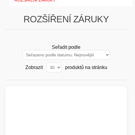
ROZŠÍŘENÍ ZÁRUKY
GAMING
ROZŠÍŘENÍ ZÁRUKY
HARDWARE
SOFTWARE
Seřadit podle
PERIFERIE
Zobrazit
produktů na stránku
AI PC STANICE
ENTERPRISE
HERNÍ NTB
ELEKTRONIKA
GRAFICKÉ KARTY
HOBBY
AI ENTERPRISE